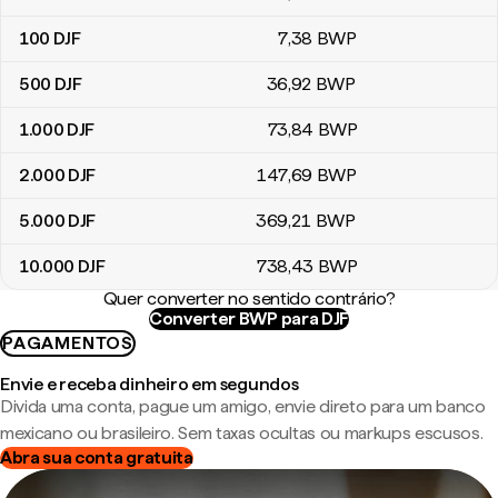
100
DJF
7
,38
BWP
500
DJF
36
,92
BWP
1.000
DJF
73
,84
BWP
2.000
DJF
147
,69
BWP
5.000
DJF
369
,21
BWP
10.000
DJF
738
,43
BWP
Quer converter no sentido contrário?
Converter BWP para DJF
PAGAMENTOS
Envie e receba dinheiro em segundos
Divida uma conta, pague um amigo, envie direto para um banco
mexicano ou brasileiro. Sem taxas ocultas ou markups escusos.
Abra sua conta gratuita