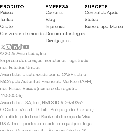
PRODUTO
EMPRESA
SUPORTE
Países
Carreiras
Central de Ajuda
Tarifas
Blog
Status
Cripto
Imprensa
Baixe o app Morse
Conversor de moedas
Documentos legais
Divulgações
© 2026 Avian Labs, Inc
Empresa de serviços monetários registrada
nos Estados Unidos
Avian Labs é autorizada como CASP sob o
MiCA pela Autoriteit Financiële Markten (AFM)
nos Países Baixos (número de registro
41000005).
Avian Labs USA, Inc., NMLS ID # 2639252
O Cartão Visa de Débito Pré-pago (o "Cartão")
é emitido pelo Lead Bank sob licença da Visa
U.S.A. Inc. e pode ser usado em qualquer lugar
onde o Visa seja aceito. É necessário ter 18