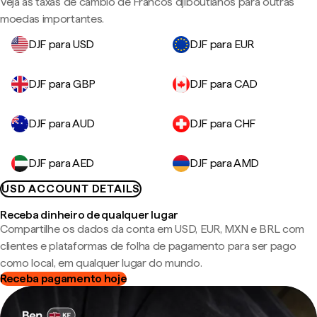
Veja as taxas de câmbio de Francos djiboutianos para outras
moedas importantes.
DJF para USD
DJF para EUR
DJF para GBP
DJF para CAD
DJF para AUD
DJF para CHF
DJF para AED
DJF para AMD
USD ACCOUNT DETAILS
Receba dinheiro de qualquer lugar
Compartilhe os dados da conta em USD, EUR, MXN e BRL com
clientes e plataformas de folha de pagamento para ser pago
como local, em qualquer lugar do mundo.
Receba pagamento hoje