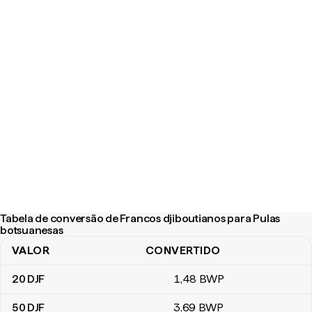
Tabela de conversão de Francos djiboutianos para Pulas
botsuanesas
VALOR
CONVERTIDO
Tabela de conversão de Francos djiboutianos para Pulas botsua
20
DJF
1
,48
BWP
50
DJF
3
,69
BWP