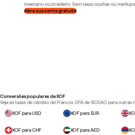
mexicano ou brasileiro. Sem taxas ocultas ou markup
Abra sua conta gratuita
Conversões populares de XOF
Veja as taxas de câmbio de Francos CFA de BCEAO para outras 
XOF para USD
XOF para EUR
XO
XOF para CHF
XOF para AED
XO