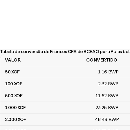
Tabela de conversão de Francos CFA de BCEAO para Pulas bo
VALOR
CONVERTIDO
Tabela de conversão de Francos CFA de BCEAO para Pulas bot
50
XOF
1
,16
BWP
100
XOF
2
,32
BWP
500
XOF
11
,62
BWP
1.000
XOF
23
,25
BWP
2.000
XOF
46
,49
BWP