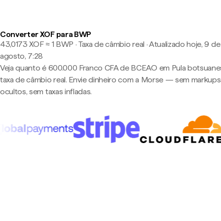
Converter XOF para BWP
43,0173 XOF ≈ 1 BWP · Taxa de câmbio real
·
Atualizado hoje, 9 de
agosto, 7:28
Veja quanto é 600.000 Franco CFA de BCEAO em Pula botsuane
taxa de câmbio real. Envie dinheiro com a Morse — sem markups
ocultos, sem taxas infladas.