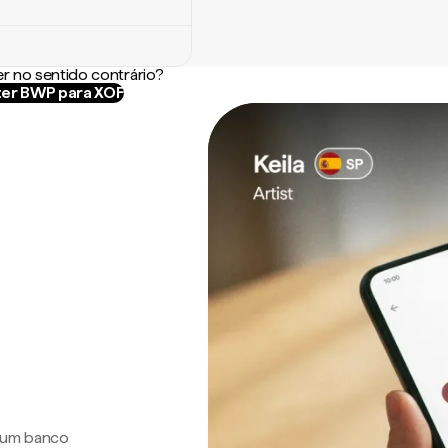
r no sentido contrário?
er BWP para XOF
a um banco