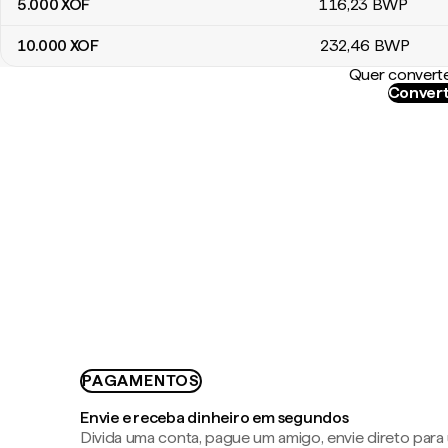
5.000
XOF
116
,23
BWP
10.000
XOF
232
,46
BWP
Quer converte
Convert
PAGAMENTOS
Envie e receba dinheiro em segundos
Divida uma conta, pague um amigo, envie direto par