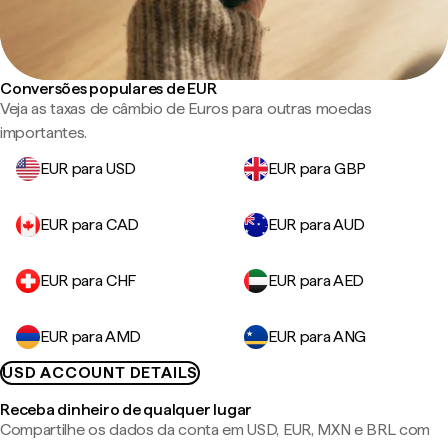
Conversões populares de EUR
Veja as taxas de câmbio de Euros para outras moedas
importantes.
EUR para USD
EUR para GBP
EUR para CAD
EUR para AUD
EUR para CHF
EUR para AED
EUR para AMD
EUR para ANG
USD ACCOUNT DETAILS
Receba dinheiro de qualquer lugar
Compartilhe os dados da conta em USD, EUR, MXN e BRL com