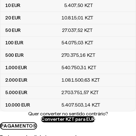
10
EUR
5.407
,50
KZT
20
EUR
10.815
,01
KZT
50
EUR
27.037
,52
KZT
100
EUR
54.075
,03
KZT
500
EUR
270.375
,16
KZT
1.000
EUR
540.750
,31
KZT
2.000
EUR
1.081.500
,63
KZT
5.000
EUR
2.703.751
,57
KZT
10.000
EUR
5.407.503
,14
KZT
Quer converter no sentido contrário?
Converter KZT para EUR
PAGAMENTOS