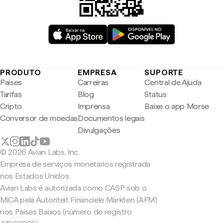
PRODUTO
EMPRESA
SUPORTE
Países
Carreiras
Central de Ajuda
Tarifas
Blog
Status
Cripto
Imprensa
Baixe o app Morse
Conversor de moedas
Documentos legais
Divulgações
© 2026 Avian Labs, Inc
Empresa de serviços monetários registrada
nos Estados Unidos
Avian Labs é autorizada como CASP sob o
MiCA pela Autoriteit Financiële Markten (AFM)
nos Países Baixos (número de registro