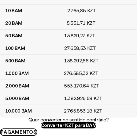
10
BAM
2.765
,85
KZT
20
BAM
5.531
,71
KZT
50
BAM
13.829
,27
KZT
100
BAM
27.658
,53
KZT
500
BAM
138.292
,66
KZT
1.000
BAM
276.585
,32
KZT
2.000
BAM
553.170
,64
KZT
5.000
BAM
1.382.926
,59
KZT
10.000
BAM
2.765.853
,18
KZT
Quer converter no sentido contrário?
Converter KZT para BAM
PAGAMENTOS