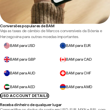
Conversões populares de BAM
Veja as taxas de câmbio de Marcos conversíveis da Bósnia e
Herzegovina para outras moedas importantes.
BAM para USD
BAM para EUR
BAM para GBP
BAM para CAD
BAM para AUD
BAM para CHF
BAM para AED
BAM para AMD
USD ACCOUNT DETAILS
Receba dinheiro de qualquer lugar
Compartilhe os dados da conta em USD, EUR, MXN e BRL com