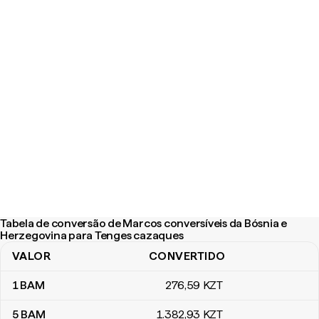
Tabela de conversão de Marcos conversíveis da Bósnia e
Herzegovina para Tenges cazaques
VALOR
CONVERTIDO
Tabela de conversão de Marcos conversíveis da Bósnia e Herze
1
BAM
276
,59
KZT
5
BAM
1.382
,93
KZT