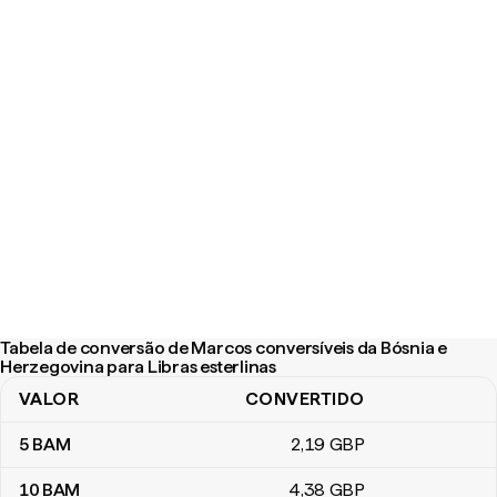
Tabela de conversão de Marcos conversíveis da Bósnia e
Herzegovina para Libras esterlinas
VALOR
CONVERTIDO
Tabela de conversão de Marcos conversíveis da Bósnia e Herzego
5
BAM
2
,19
GBP
10
BAM
4
,38
GBP