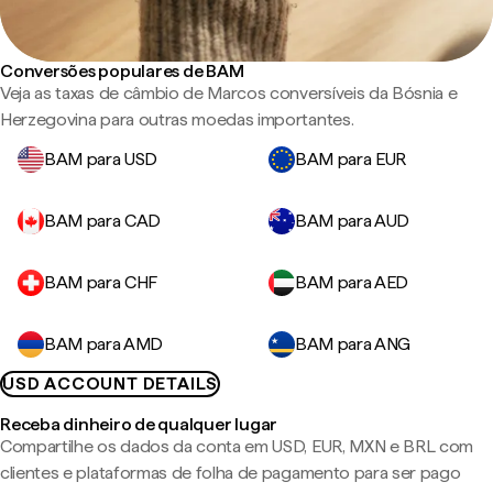
Conversões populares de BAM
Veja as taxas de câmbio de Marcos conversíveis da Bósnia e
Herzegovina para outras moedas importantes.
BAM para USD
BAM para EUR
BAM para CAD
BAM para AUD
BAM para CHF
BAM para AED
BAM para AMD
BAM para ANG
USD ACCOUNT DETAILS
Receba dinheiro de qualquer lugar
Compartilhe os dados da conta em USD, EUR, MXN e BRL com
clientes e plataformas de folha de pagamento para ser pago