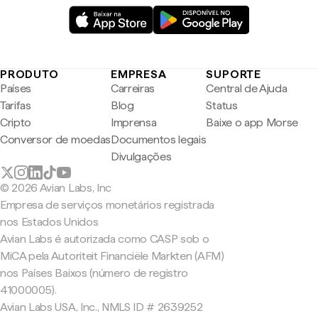
PRODUTO
EMPRESA
SUPORTE
Países
Carreiras
Central de Ajuda
Tarifas
Blog
Status
Cripto
Imprensa
Baixe o app Morse
Conversor de moedas
Documentos legais
Divulgações
© 2026 Avian Labs, Inc
Empresa de serviços monetários registrada
nos Estados Unidos
Avian Labs é autorizada como CASP sob o
MiCA pela Autoriteit Financiële Markten (AFM)
nos Países Baixos (número de registro
41000005).
Avian Labs USA, Inc., NMLS ID # 2639252