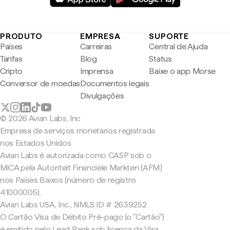
PRODUTO
EMPRESA
SUPORTE
Países
Carreiras
Central de Ajuda
Tarifas
Blog
Status
Cripto
Imprensa
Baixe o app Morse
Conversor de moedas
Documentos legais
Divulgações
© 2026 Avian Labs, Inc
Empresa de serviços monetários registrada
nos Estados Unidos
Avian Labs é autorizada como CASP sob o
MiCA pela Autoriteit Financiële Markten (AFM)
nos Países Baixos (número de registro
41000005).
Avian Labs USA, Inc., NMLS ID # 2639252
O Cartão Visa de Débito Pré-pago (o "Cartão")
é emitido pelo Lead Bank sob licença da Visa