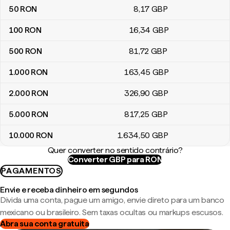
50
RON
8
,17
GBP
100
RON
16
,34
GBP
500
RON
81
,72
GBP
1.000
RON
163
,45
GBP
2.000
RON
326
,90
GBP
5.000
RON
817
,25
GBP
10.000
RON
1.634
,50
GBP
Quer converter no sentido contrário?
Converter GBP para RON
PAGAMENTOS
Envie e receba dinheiro em segundos
Divida uma conta, pague um amigo, envie direto para um banco
mexicano ou brasileiro. Sem taxas ocultas ou markups escusos.
Abra sua conta gratuita