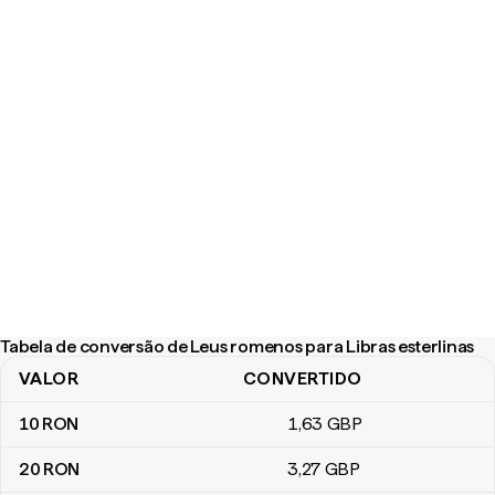
Tabela de conversão de Leus romenos para Libras esterlinas
VALOR
CONVERTIDO
Tabela de conversão de Leus romenos para Libras esterlinas
10
RON
1
,63
GBP
20
RON
3
,27
GBP