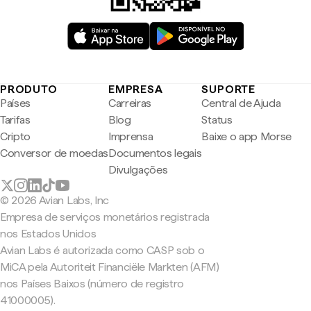
PRODUTO
EMPRESA
SUPORTE
Países
Carreiras
Central de Ajuda
Tarifas
Blog
Status
Cripto
Imprensa
Baixe o app Morse
Conversor de moedas
Documentos legais
Divulgações
© 2026 Avian Labs, Inc
Empresa de serviços monetários registrada
nos Estados Unidos
Avian Labs é autorizada como CASP sob o
MiCA pela Autoriteit Financiële Markten (AFM)
nos Países Baixos (número de registro
41000005).