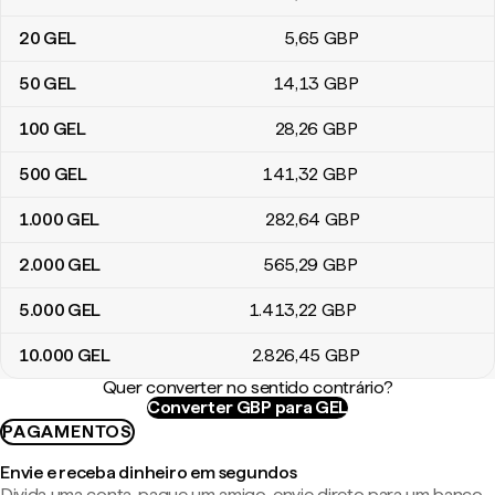
20
GEL
5
,65
GBP
50
GEL
14
,13
GBP
100
GEL
28
,26
GBP
500
GEL
141
,32
GBP
1.000
GEL
282
,64
GBP
2.000
GEL
565
,29
GBP
5.000
GEL
1.413
,22
GBP
10.000
GEL
2.826
,45
GBP
Quer converter no sentido contrário?
Converter GBP para GEL
PAGAMENTOS
Envie e receba dinheiro em segundos
Divida uma conta, pague um amigo, envie direto para um banco