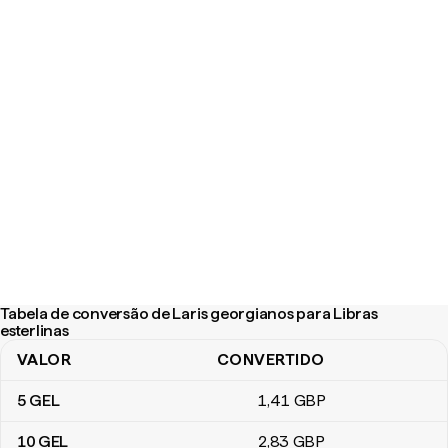
Tabela de conversão de Laris georgianos para Libras
esterlinas
VALOR
CONVERTIDO
Tabela de conversão de Laris georgianos para Libras esterlinas
5
GEL
1
,41
GBP
10
GEL
2
,83
GBP