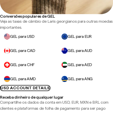
Conversões populares de GEL
Veja as taxas de câmbio de Laris georgianos para outras moedas
importantes.
GEL para USD
GEL para EUR
GEL para CAD
GEL para AUD
GEL para CHF
GEL para AED
GEL para AMD
GEL para ANG
USD ACCOUNT DETAILS
Receba dinheiro de qualquer lugar
Compartilhe os dados da conta em USD, EUR, MXN e BRL com
clientes e plataformas de folha de pagamento para ser pago