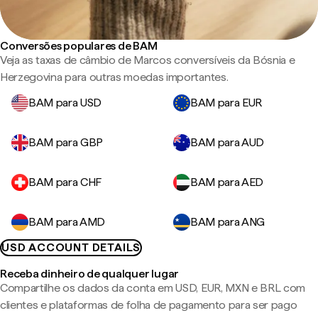
Conversões populares de BAM
Veja as taxas de câmbio de Marcos conversíveis da Bósnia e
Herzegovina para outras moedas importantes.
BAM para USD
BAM para EUR
BAM para GBP
BAM para AUD
BAM para CHF
BAM para AED
BAM para AMD
BAM para ANG
USD ACCOUNT DETAILS
Receba dinheiro de qualquer lugar
Compartilhe os dados da conta em USD, EUR, MXN e BRL com
clientes e plataformas de folha de pagamento para ser pago