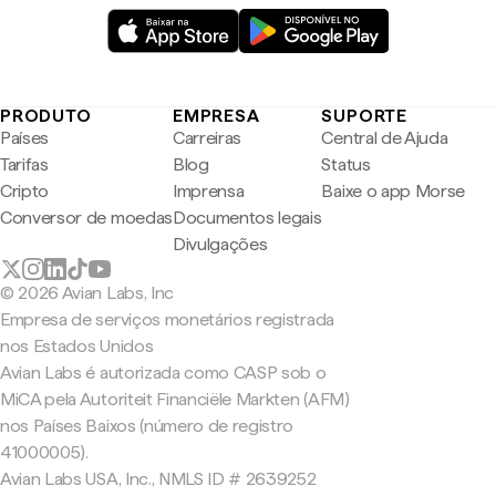
PRODUTO
EMPRESA
SUPORTE
Países
Carreiras
Central de Ajuda
Tarifas
Blog
Status
Cripto
Imprensa
Baixe o app Morse
Conversor de moedas
Documentos legais
Divulgações
© 2026 Avian Labs, Inc
Empresa de serviços monetários registrada
nos Estados Unidos
Avian Labs é autorizada como CASP sob o
MiCA pela Autoriteit Financiële Markten (AFM)
nos Países Baixos (número de registro
41000005).
Avian Labs USA, Inc., NMLS ID # 2639252