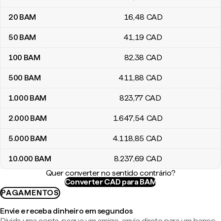
20
BAM
16
,48
CAD
50
BAM
41
,19
CAD
100
BAM
82
,38
CAD
500
BAM
411
,88
CAD
1.000
BAM
823
,77
CAD
2.000
BAM
1.647
,54
CAD
5.000
BAM
4.118
,85
CAD
10.000
BAM
8.237
,69
CAD
Quer converter no sentido contrário?
Converter CAD para BAM
PAGAMENTOS
Envie e receba dinheiro em segundos
Divida uma conta, pague um amigo, envie direto para um banco