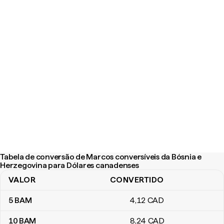
Tabela de conversão de Marcos conversíveis da Bósnia e
Herzegovina para Dólares canadenses
VALOR
CONVERTIDO
Tabela de conversão de Marcos conversíveis da Bósnia e Herze
5
BAM
4
,12
CAD
10
BAM
8
,24
CAD