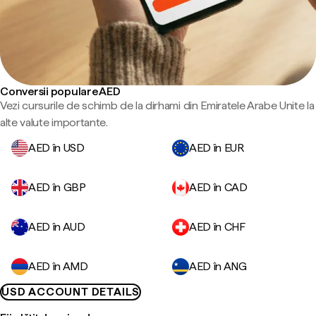
Conversii populare AED
Vezi cursurile de schimb de la dirhami din Emiratele Arabe Unite la
alte valute importante.
AED în USD
AED în EUR
AED în GBP
AED în CAD
AED în AUD
AED în CHF
AED în AMD
AED în ANG
USD ACCOUNT DETAILS