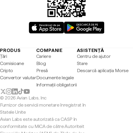
PRODUS
COMPANIE
ASISTENȚĂ
Țări
Cariere
Centru de ajutor
Comisioane
Blog
Stare
Cripto
Presă
Descarcă aplicația Morse
Convertor valutar
Documente legale
Informații obligatorii
© 2026 Avian Labs, Inc
Furnizor de servicii monetare înregistrat în
Statele Unite
Avian Labs este autorizată ca CASP în
conformitate cu MiCA de către Autoriteit