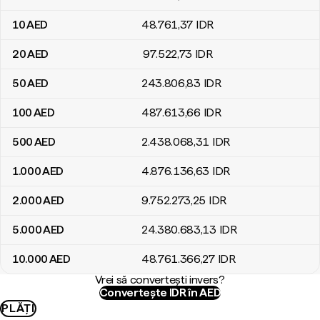
10
AED
48.761
,37
IDR
20
AED
97.522
,73
IDR
50
AED
243.806
,83
IDR
100
AED
487.613
,66
IDR
500
AED
2.438.068
,31
IDR
1.000
AED
4.876.136
,63
IDR
2.000
AED
9.752.273
,25
IDR
5.000
AED
24.380.683
,13
IDR
10.000
AED
48.761.366
,27
IDR
Vrei să convertești invers?
Convertește IDR în AED
PLĂȚI