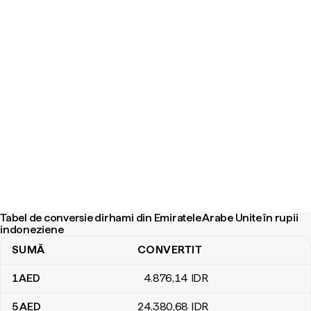
Tabel de conversie dirhami din Emiratele Arabe Unite în rupii
indoneziene
SUMĂ
CONVERTIT
Tabel de conversie dirhami din Emiratele Arabe Unite în rupii indo
1
AED
4.876
,14
IDR
5
AED
24.380
,68
IDR