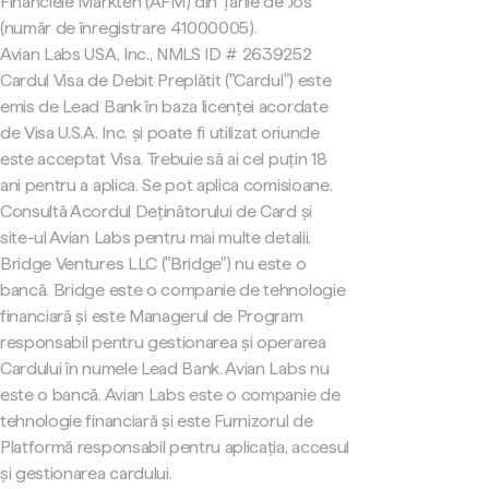
Financiële Markten (AFM) din Țările de Jos
(număr de înregistrare 41000005).
Avian Labs USA, Inc., NMLS ID # 2639252
Cardul Visa de Debit Preplătit ("Cardul") este
emis de Lead Bank în baza licenței acordate
de Visa U.S.A. Inc. și poate fi utilizat oriunde
este acceptat Visa. Trebuie să ai cel puțin 18
ani pentru a aplica. Se pot aplica comisioane.
Consultă Acordul Deținătorului de Card și
site-ul Avian Labs pentru mai multe detalii.
Bridge Ventures LLC ("Bridge") nu este o
bancă. Bridge este o companie de tehnologie
financiară și este Managerul de Program
responsabil pentru gestionarea și operarea
Cardului în numele Lead Bank. Avian Labs nu
este o bancă. Avian Labs este o companie de
tehnologie financiară și este Furnizorul de
Platformă responsabil pentru aplicația, accesul
și gestionarea cardului.