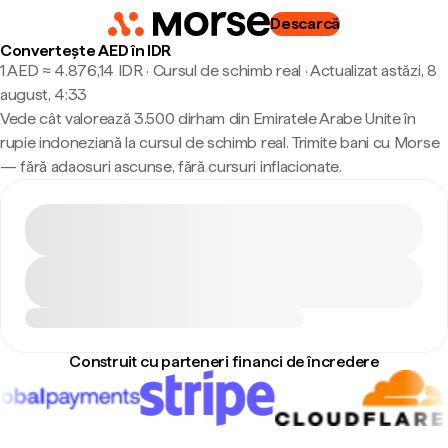
Descarcă
Convertește AED în IDR
1 AED ≈ 4.876,14 IDR · Cursul de schimb real
·
Actualizat astăzi, 8
august, 4:33
Vede cât valorează 3.500 dirham din Emiratele Arabe Unite în
rupie indoneziană la cursul de schimb real. Trimite bani cu Morse
— fără adaosuri ascunse, fără cursuri inflacionate.
Construit cu parteneri financi de încredere