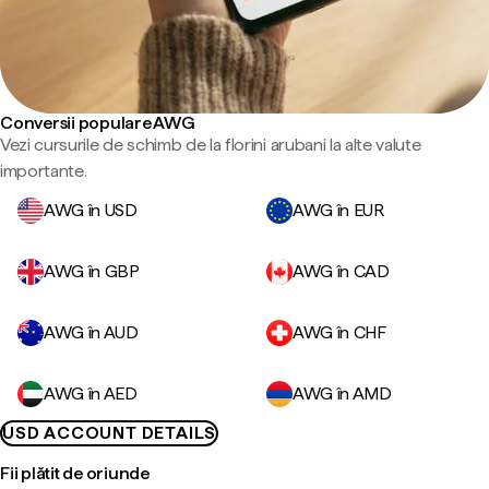
Conversii populare AWG
Vezi cursurile de schimb de la florini arubani la alte valute
importante.
AWG în USD
AWG în EUR
AWG în GBP
AWG în CAD
AWG în AUD
AWG în CHF
AWG în AED
AWG în AMD
USD ACCOUNT DETAILS
Fii plătit de oriunde