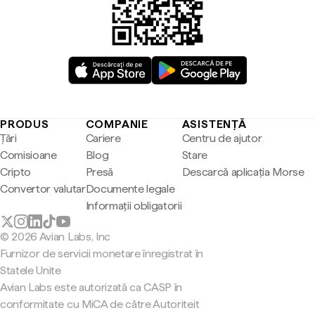
PRODUS
COMPANIE
ASISTENȚĂ
Țări
Cariere
Centru de ajutor
Comisioane
Blog
Stare
Cripto
Presă
Descarcă aplicația Morse
Convertor valutar
Documente legale
Informații obligatorii
© 2026 Avian Labs, Inc
Furnizor de servicii monetare înregistrat în
Statele Unite
Avian Labs este autorizată ca CASP în
conformitate cu MiCA de către Autoriteit