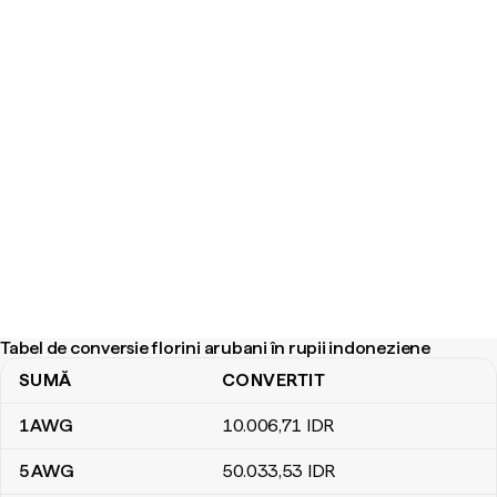
Tabel de conversie florini arubani în rupii indoneziene
SUMĂ
CONVERTIT
Tabel de conversie florini arubani în rupii indoneziene
1
AWG
10.006
,71
IDR
5
AWG
50.033
,53
IDR