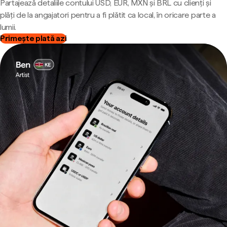
Partajează detaliile contului USD, EUR, MXN și BRL cu clienți și
plăți de la angajatori pentru a fi plătit ca local, în oricare parte a
lumii.
Primește plată azi