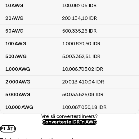
10
AWG
100.067
,05
IDR
20
AWG
200.134
,10
IDR
50
AWG
500.335
,25
IDR
100
AWG
1.000.670
,50
IDR
500
AWG
5.003.352
,51
IDR
1.000
AWG
10.006.705
,02
IDR
2.000
AWG
20.013.410
,04
IDR
5.000
AWG
50.033.525
,09
IDR
10.000
AWG
100.067.050
,18
IDR
Vrei să convertești invers?
Convertește IDR în AWG
PLĂȚI