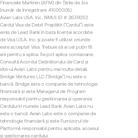
Financiële Markten (AFM) din Țările de Jos
(număr de înregistrare 41000005).
Avian Labs USA, Inc., NMLS ID # 2639252
Cardul Visa de Debit Preplătit ("Cardul") este
emis de Lead Bank în baza licenței acordate
de Visa U.S.A. Inc. și poate fi utilizat oriunde
este acceptat Visa. Trebuie să ai cel puțin 18
ani pentru a aplica. Se pot aplica comisioane.
Consultă Acordul Deținătorului de Card și
site-ul Avian Labs pentru mai multe detalii.
Bridge Ventures LLC ("Bridge") nu este o
bancă. Bridge este o companie de tehnologie
financiară și este Managerul de Program
responsabil pentru gestionarea și operarea
Cardului în numele Lead Bank. Avian Labs nu
este o bancă. Avian Labs este o companie de
tehnologie financiară și este Furnizorul de
Platformă responsabil pentru aplicația, accesul
și gestionarea cardului.