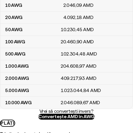
10
AWG
2.046
,09
AMD
20
AWG
4.092
,18
AMD
50
AWG
10.230
,45
AMD
100
AWG
20.460
,90
AMD
500
AWG
102.304
,48
AMD
1.000
AWG
204.608
,97
AMD
2.000
AWG
409.217
,93
AMD
5.000
AWG
1.023.044
,84
AMD
10.000
AWG
2.046.089
,67
AMD
Vrei să convertești invers?
Convertește AMD în AWG
PLĂȚI