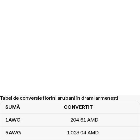
Tabel de conversie florini arubani în drami armenești
SUMĂ
CONVERTIT
Tabel de conversie florini arubani în drami armenești
1
AWG
204
,61
AMD
5
AWG
1.023
,04
AMD