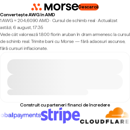
Descarcă
Convertește AWG în AMD
1 AWG ≈ 204,6090 AMD · Cursul de schimb real
·
Actualizat
astăzi, 6 august, 17:35
Vede cât valorează 1.800 florin aruban în dram armenesc la cursul
de schimb real. Trimite bani cu Morse — fără adaosuri ascunse,
fără cursuri inflacionate.
Construit cu parteneri financi de încredere