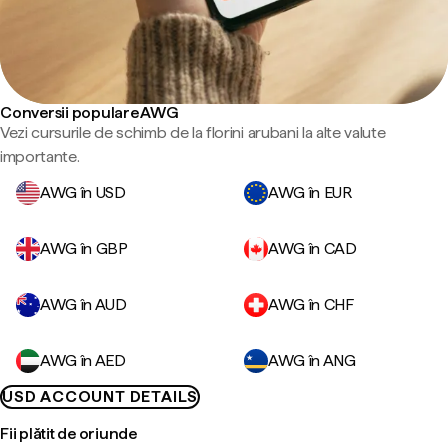
Conversii populare AWG
Vezi cursurile de schimb de la florini arubani la alte valute
importante.
AWG în USD
AWG în EUR
AWG în GBP
AWG în CAD
AWG în AUD
AWG în CHF
AWG în AED
AWG în ANG
USD ACCOUNT DETAILS
Fii plătit de oriunde