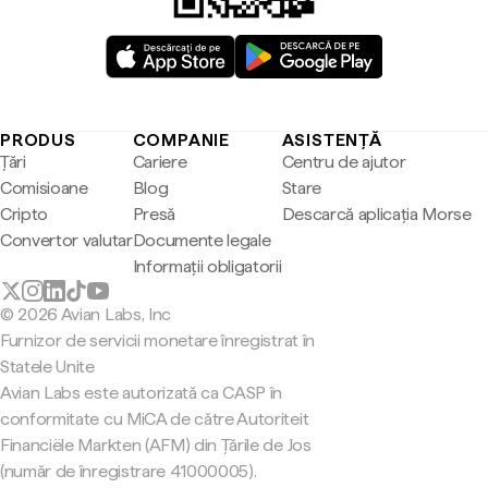
PRODUS
COMPANIE
ASISTENȚĂ
Țări
Cariere
Centru de ajutor
Comisioane
Blog
Stare
Cripto
Presă
Descarcă aplicația Morse
Convertor valutar
Documente legale
Informații obligatorii
© 2026 Avian Labs, Inc
Furnizor de servicii monetare înregistrat în
Statele Unite
Avian Labs este autorizată ca CASP în
conformitate cu MiCA de către Autoriteit
Financiële Markten (AFM) din Țările de Jos
(număr de înregistrare 41000005).