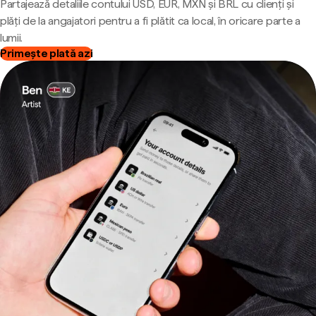
Partajează detaliile contului USD, EUR, MXN și BRL cu clienți și
plăți de la angajatori pentru a fi plătit ca local, în oricare parte a
lumii.
Primește plată azi