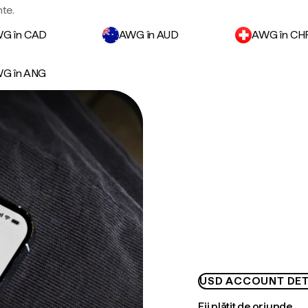
nte.
G în CAD
AWG în AUD
AWG în CH
G în ANG
USD ACCOUNT DET
Fii plătit de oriunde