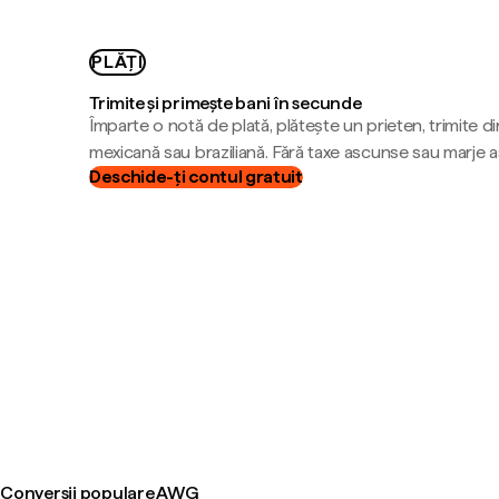
PLĂȚI
Trimite și primește bani în secunde
Împarte o notă de plată, plătește un prieten, trimite d
mexicană sau braziliană. Fără taxe ascunse sau marje 
Deschide-ți contul gratuit
Conversii populare AWG