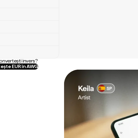
convertești invers?
ește EUR în AWG