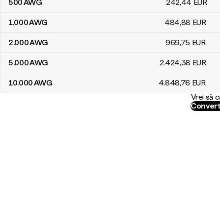
500
AWG
242
,44
EUR
1.000
AWG
484
,88
EUR
2.000
AWG
969
,75
EUR
5.000
AWG
2.424
,38
EUR
10.000
AWG
4.848
,76
EUR
Vrei să 
Convert