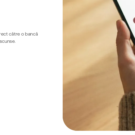
irect către o bancă
ascunse.