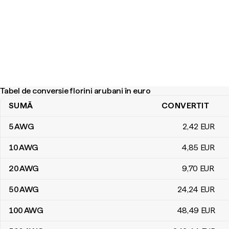
Tabel de conversie florini arubani în euro
SUMĂ
CONVERTIT
Tabel de conversie florini arubani în euro
5
AWG
2
,42
EUR
10
AWG
4
,85
EUR
20
AWG
9
,70
EUR
50
AWG
24
,24
EUR
100
AWG
48
,49
EUR