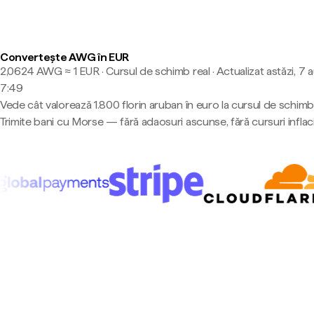
Convertește AWG în EUR
2,0624 AWG ≈ 1 EUR · Cursul de schimb real
·
Actualizat astăzi, 7 
7:49
Vede cât valorează 1.800 florin aruban în euro la cursul de schimb 
Trimite bani cu Morse — fără adaosuri ascunse, fără cursuri inflac