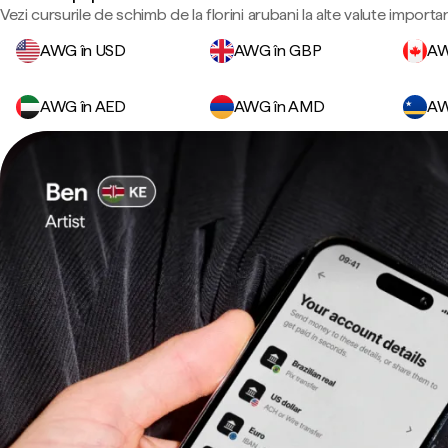
Vezi cursurile de schimb de la florini arubani la alte valute importa
AWG în USD
AWG în GBP
AW
AWG în AED
AWG în AMD
AW