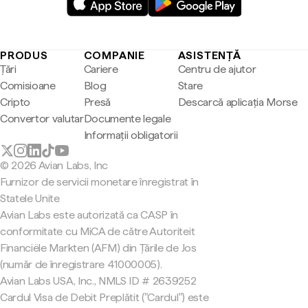
PRODUS
COMPANIE
ASISTENȚĂ
Țări
Cariere
Centru de ajutor
Comisioane
Blog
Stare
Cripto
Presă
Descarcă aplicația Morse
Convertor valutar
Documente legale
Informații obligatorii
© 2026 Avian Labs, Inc
Furnizor de servicii monetare înregistrat în
Statele Unite
Avian Labs este autorizată ca CASP în
conformitate cu MiCA de către Autoriteit
Financiële Markten (AFM) din Țările de Jos
(număr de înregistrare 41000005).
Avian Labs USA, Inc., NMLS ID # 2639252
Cardul Visa de Debit Preplătit ("Cardul") este