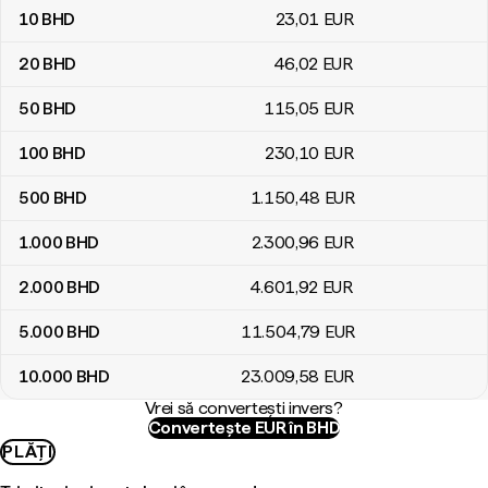
10
BHD
23
,01
EUR
20
BHD
46
,02
EUR
50
BHD
115
,05
EUR
100
BHD
230
,10
EUR
500
BHD
1.150
,48
EUR
1.000
BHD
2.300
,96
EUR
2.000
BHD
4.601
,92
EUR
5.000
BHD
11.504
,79
EUR
10.000
BHD
23.009
,58
EUR
Vrei să convertești invers?
Convertește EUR în BHD
PLĂȚI