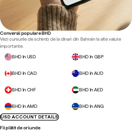
Conversii populare BHD
Vezi cursurile de schimb de la dinari din Bahrain la alte valute
importante.
BHD în USD
BHD în GBP
BHD în CAD
BHD în AUD
BHD în CHF
BHD în AED
BHD în AMD
BHD în ANG
USD ACCOUNT DETAILS
Fii plătit de oriunde