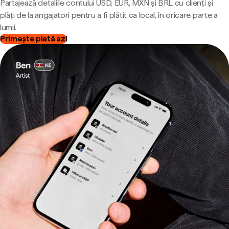
Partajează detaliile contului USD, EUR, MXN și BRL cu clienți și
plăți de la angajatori pentru a fi plătit ca local, în oricare parte a
lumii.
Primește plată azi