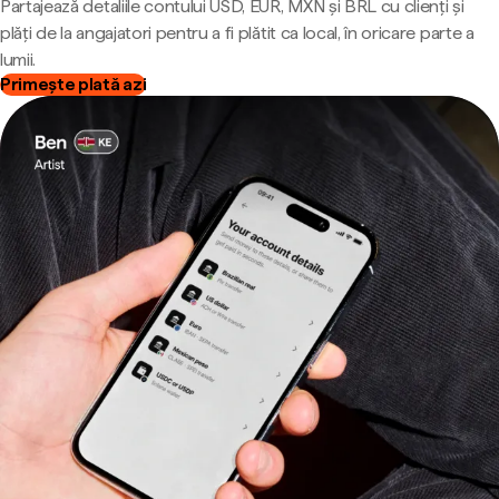
Partajează detaliile contului USD, EUR, MXN și BRL cu clienți și
plăți de la angajatori pentru a fi plătit ca local, în oricare parte a
lumii.
Primește plată azi