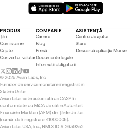
PRODUS
COMPANIE
ASISTENȚĂ
Țări
Cariere
Centru de ajutor
Comisioane
Blog
Stare
Cripto
Presă
Descarcă aplicația Morse
Convertor valutar
Documente legale
Informații obligatorii
© 2026 Avian Labs, Inc
Furnizor de servicii monetare înregistrat în
Statele Unite
Avian Labs este autorizată ca CASP în
conformitate cu MiCA de către Autoriteit
Financiële Markten (AFM) din Țările de Jos
(număr de înregistrare 41000005).
Avian Labs USA, Inc., NMLS ID # 2639252