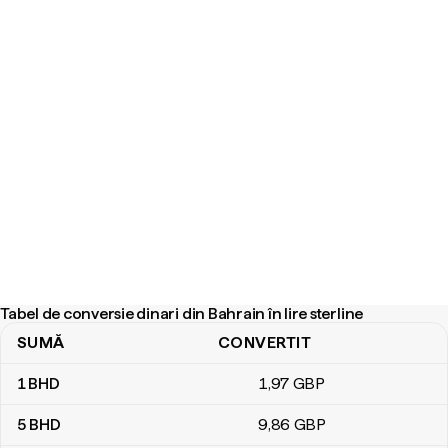
Tabel de conversie dinari din Bahrain în lire sterline
SUMĂ
CONVERTIT
Tabel de conversie dinari din Bahrain în lire sterline
1
BHD
1
,97
GBP
5
BHD
9
,86
GBP