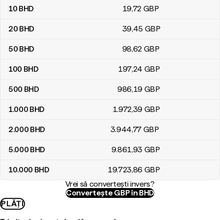
10
BHD
19
,72
GBP
20
BHD
39
,45
GBP
50
BHD
98
,62
GBP
100
BHD
197
,24
GBP
500
BHD
986
,19
GBP
1.000
BHD
1.972
,39
GBP
2.000
BHD
3.944
,77
GBP
5.000
BHD
9.861
,93
GBP
10.000
BHD
19.723
,86
GBP
Vrei să convertești invers?
Convertește GBP în BHD
PLĂȚI