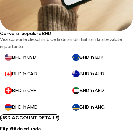
Conversii populare BHD
Vezi cursurile de schimb de la dinari din Bahrain la alte valute
importante.
BHD în USD
BHD în EUR
BHD în CAD
BHD în AUD
BHD în CHF
BHD în AED
BHD în AMD
BHD în ANG
USD ACCOUNT DETAILS
Fii plătit de oriunde