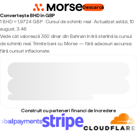
Descarcă
Convertește BHD în GBP
1 BHD ≈ 1,9724 GBP · Cursul de schimb real
·
Actualizat astăzi, 10
august, 3:46
Vede cât valorează 350 dinar din Bahrain în liră sterlină la cursul
de schimb real. Trimite bani cu Morse — fără adaosuri ascunse,
fără cursuri inflacionate.
Construit cu parteneri financi de încredere