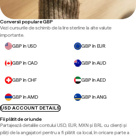
Conversii populare GBP
Vezi cursurile de schimb de la lire sterline la alte valute
importante.
GBP în USD
GBP în EUR
GBP în CAD
GBP în AUD
GBP în CHF
GBP în AED
GBP în AMD
GBP în ANG
USD ACCOUNT DETAILS
Fii plătit de oriunde
Partajează detaliile contului USD, EUR, MXN și BRL cu clienți și
plăți de la angajatori pentru a fi plătit ca local, în oricare parte a