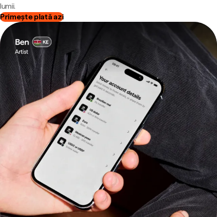
lumii.
Primește plată azi