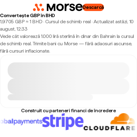
Descarcă
Convertește GBP în BHD
1,9705 GBP ≈ 1 BHD · Cursul de schimb real
·
Actualizat astăzi, 10
august, 12:33
Vede cât valorează 1.000 liră sterlină în dinar din Bahrain la cursul
de schimb real. Trimite bani cu Morse — fără adaosuri ascunse,
fără cursuri inflacionate.
Construit cu parteneri financi de încredere