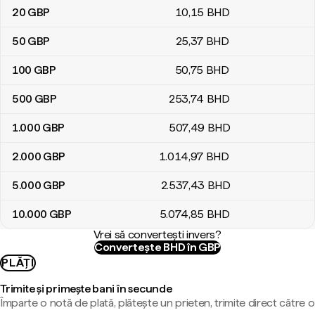
20
GBP
10
,15
BHD
50
GBP
25
,37
BHD
100
GBP
50
,75
BHD
500
GBP
253
,74
BHD
1.000
GBP
507
,49
BHD
2.000
GBP
1.014
,97
BHD
5.000
GBP
2.537
,43
BHD
10.000
GBP
5.074
,85
BHD
Vrei să convertești invers?
Convertește BHD în GBP
PLĂȚI
Trimite și primește bani în secunde
Împarte o notă de plată, plătește un prieten, trimite direct către o