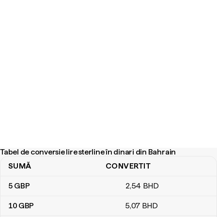
Tabel de conversie lire sterline în dinari din Bahrain
SUMĂ
CONVERTIT
Tabel de conversie lire sterline în dinari din Bahrain
5
GBP
2
,54
BHD
10
GBP
5
,07
BHD