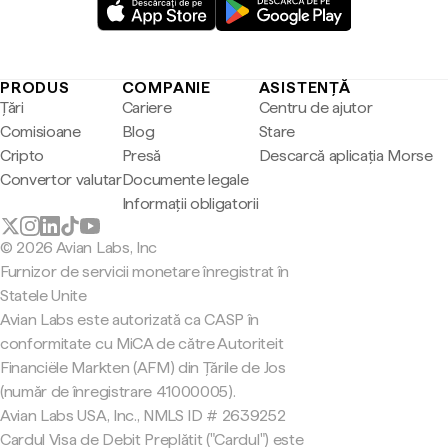
PRODUS
COMPANIE
ASISTENȚĂ
Țări
Cariere
Centru de ajutor
Comisioane
Blog
Stare
Cripto
Presă
Descarcă aplicația Morse
Convertor valutar
Documente legale
Informații obligatorii
© 2026 Avian Labs, Inc
Furnizor de servicii monetare înregistrat în
Statele Unite
Avian Labs este autorizată ca CASP în
conformitate cu MiCA de către Autoriteit
Financiële Markten (AFM) din Țările de Jos
(număr de înregistrare 41000005).
Avian Labs USA, Inc., NMLS ID # 2639252
Cardul Visa de Debit Preplătit ("Cardul") este