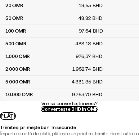
20
OMR
19
,53
BHD
50
OMR
48
,82
BHD
100
OMR
97
,64
BHD
500
OMR
488
,18
BHD
1.000
OMR
976
,37
BHD
2.000
OMR
1.952
,74
BHD
5.000
OMR
4.881
,85
BHD
10.000
OMR
9.763
,70
BHD
Vrei să convertești invers?
Convertește BHD în OMR
PLĂȚI
Trimite și primește bani în secunde
Împarte o notă de plată, plătește un prieten, trimite direct către o