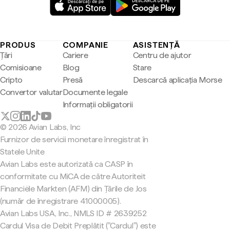
PRODUS
COMPANIE
ASISTENȚĂ
Țări
Cariere
Centru de ajutor
Comisioane
Blog
Stare
Cripto
Presă
Descarcă aplicația Morse
Convertor valutar
Documente legale
Informații obligatorii
© 2026 Avian Labs, Inc
Furnizor de servicii monetare înregistrat în
Statele Unite
Avian Labs este autorizată ca CASP în
conformitate cu MiCA de către Autoriteit
Financiële Markten (AFM) din Țările de Jos
(număr de înregistrare 41000005).
Avian Labs USA, Inc., NMLS ID # 2639252
Cardul Visa de Debit Preplătit ("Cardul") este