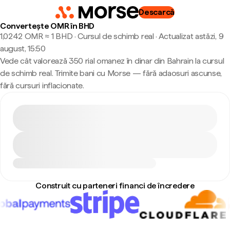
Descarcă
Convertește OMR în BHD
1,0242 OMR ≈ 1 BHD · Cursul de schimb real
·
Actualizat astăzi, 9
august, 15:50
Vede cât valorează 350 rial omanez în dinar din Bahrain la cursul
de schimb real. Trimite bani cu Morse — fără adaosuri ascunse,
fără cursuri inflacionate.
Construit cu parteneri financi de încredere