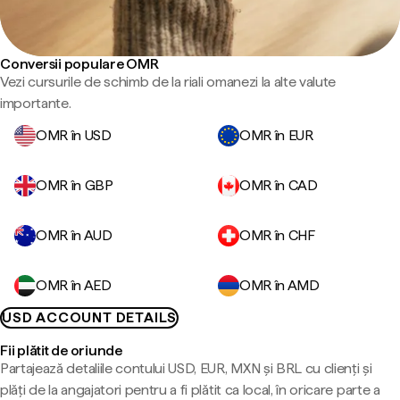
Conversii populare OMR
Vezi cursurile de schimb de la riali omanezi la alte valute
importante.
OMR în USD
OMR în EUR
OMR în GBP
OMR în CAD
OMR în AUD
OMR în CHF
OMR în AED
OMR în AMD
USD ACCOUNT DETAILS
Fii plătit de oriunde
Partajează detaliile contului USD, EUR, MXN și BRL cu clienți și
plăți de la angajatori pentru a fi plătit ca local, în oricare parte a