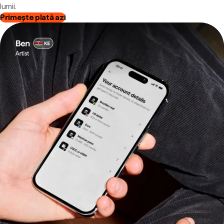
lumii.
Primește plată azi