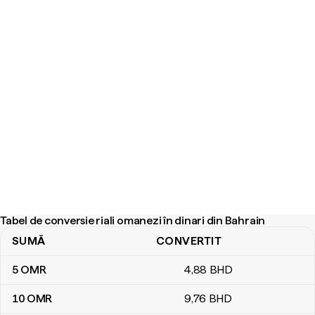
Tabel de conversie riali omanezi în dinari din Bahrain
SUMĂ
CONVERTIT
Tabel de conversie riali omanezi în dinari din Bahrain
5
OMR
4
,88
BHD
10
OMR
9
,76
BHD