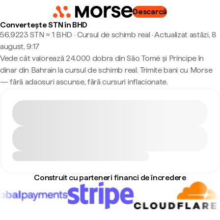
Descarcă
Convertește STN în BHD
56,9223 STN ≈ 1 BHD · Cursul de schimb real
·
Actualizat astăzi, 8
august, 9:17
Vede cât valorează 24.000 dobra din São Tomé și Príncipe în
dinar din Bahrain la cursul de schimb real. Trimite bani cu Morse
— fără adaosuri ascunse, fără cursuri inflacionate.
Construit cu parteneri financi de încredere