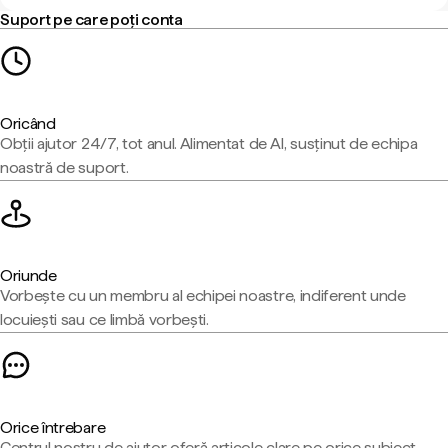
Suport pe care poți conta
Oricând
Obții ajutor 24/7, tot anul. Alimentat de AI, susținut de echipa
noastră de suport.
Oriunde
Vorbește cu un membru al echipei noastre, indiferent unde
locuiești sau ce limbă vorbești.
Orice întrebare
Centrul nostru de ajutor oferă articole clare pe orice subiect