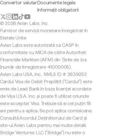
Convertor valutar
Documente legale
Informații obligatorii
© 2026 Avian Labs, Inc
Furnizor de servicii monetare înregistrat în
Statele Unite
Avian Labs este autorizată ca CASP în
conformitate cu MiCA de către Autoriteit
Financiële Markten (AFM) din Țările de Jos
(număr de înregistrare 41000005).
Avian Labs USA, Inc., NMLS ID # 2639252
Cardul Visa de Debit Preplătit ("Cardul") este
emis de Lead Bank în baza licenței acordate
de Visa U.S.A. Inc. și poate fi utilizat oriunde
este acceptat Visa. Trebuie să ai cel puțin 18
ani pentru a aplica. Se pot aplica comisioane.
Consultă Acordul Deținătorului de Card și
site-ul Avian Labs pentru mai multe detalii.
Bridge Ventures LLC ("Bridge") nu este o