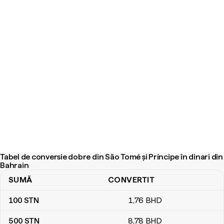
Tabel de conversie dobre din São Tomé și Príncipe în dinari din
Bahrain
SUMĂ
CONVERTIT
Tabel de conversie dobre din São Tomé și Príncipe în dinari din B
100
STN
1
,76
BHD
500
STN
8
,78
BHD