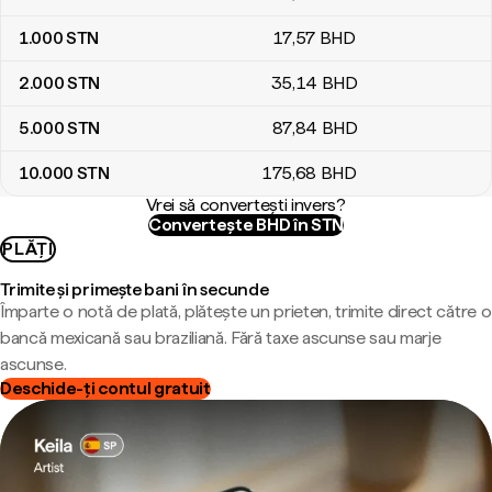
1.000
STN
17
,57
BHD
2.000
STN
35
,14
BHD
5.000
STN
87
,84
BHD
10.000
STN
175
,68
BHD
Vrei să convertești invers?
Convertește BHD în STN
PLĂȚI
Trimite și primește bani în secunde
Împarte o notă de plată, plătește un prieten, trimite direct către o
bancă mexicană sau braziliană. Fără taxe ascunse sau marje
ascunse.
Deschide-ți contul gratuit