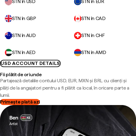
STN în USD
STN în EUR
STN în GBP
STN în CAD
STN în AUD
STN în CHF
STN în AED
STN în AMD
USD ACCOUNT DETAILS
Fii plătit de oriunde
Partajează detaliile contului USD, EUR, MXN și BRL cu clienți și
plăți de la angajatori pentru a fi plătit ca local, în oricare parte a
lumii.
Primește plată azi