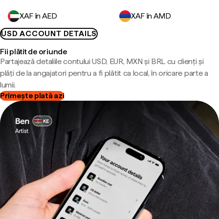
XAF în AED
XAF în AMD
USD ACCOUNT DETAILS
Fii plătit de oriunde
Partajează detaliile contului USD, EUR, MXN și BRL cu clienți și
plăți de la angajatori pentru a fi plătit ca local, în oricare parte a
lumii.
Primește plată azi