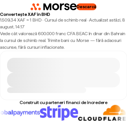
Descarcă
Convertește XAF în BHD
1.509,34 XAF ≈ 1 BHD · Cursul de schimb real
·
Actualizat astăzi, 8
august, 14:17
Vede cât valorează 600.000 franc CFA BEAC în dinar din Bahrain
la cursul de schimb real. Trimite bani cu Morse — fără adaosuri
ascunse, fără cursuri inflacionate.
Construit cu parteneri financi de încredere