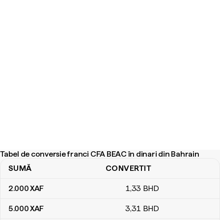
Tabel de conversie franci CFA BEAC în dinari din Bahrain
SUMĂ
CONVERTIT
Tabel de conversie franci CFA BEAC în dinari din Bahrain
2.000
XAF
1
,33
BHD
5.000
XAF
3
,31
BHD