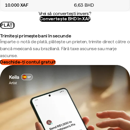
10.000
XAF
6
,63
BHD
Vrei să convertești invers?
Convertește BHD în XAF
PLĂȚI
Trimite și primește bani în secunde
Împarte o notă de plată, plătește un prieten, trimite direct către o
bancă mexicană sau braziliană. Fără taxe ascunse sau marje
ascunse.
Deschide-ți contul gratuit