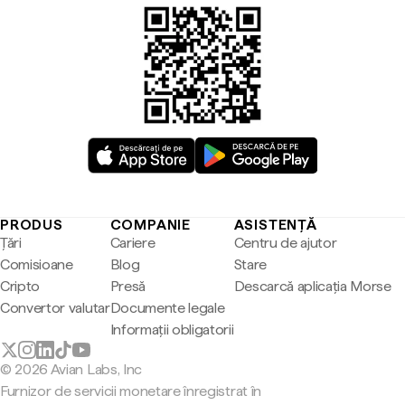
PRODUS
COMPANIE
ASISTENȚĂ
Țări
Cariere
Centru de ajutor
Comisioane
Blog
Stare
Cripto
Presă
Descarcă aplicația Morse
Convertor valutar
Documente legale
Informații obligatorii
© 2026 Avian Labs, Inc
Furnizor de servicii monetare înregistrat în