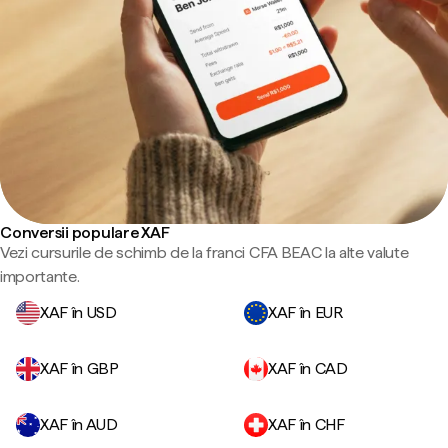
Conversii populare XAF
Vezi cursurile de schimb de la franci CFA BEAC la alte valute
importante.
XAF în USD
XAF în EUR
XAF în GBP
XAF în CAD
XAF în AUD
XAF în CHF