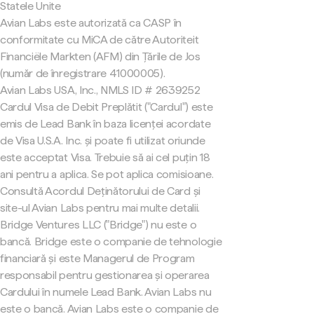
Statele Unite
Avian Labs este autorizată ca CASP în
conformitate cu MiCA de către Autoriteit
Financiële Markten (AFM) din Țările de Jos
(număr de înregistrare 41000005).
Avian Labs USA, Inc., NMLS ID # 2639252
Cardul Visa de Debit Preplătit ("Cardul") este
emis de Lead Bank în baza licenței acordate
de Visa U.S.A. Inc. și poate fi utilizat oriunde
este acceptat Visa. Trebuie să ai cel puțin 18
ani pentru a aplica. Se pot aplica comisioane.
Consultă Acordul Deținătorului de Card și
site-ul Avian Labs pentru mai multe detalii.
Bridge Ventures LLC ("Bridge") nu este o
bancă. Bridge este o companie de tehnologie
financiară și este Managerul de Program
responsabil pentru gestionarea și operarea
Cardului în numele Lead Bank. Avian Labs nu
este o bancă. Avian Labs este o companie de