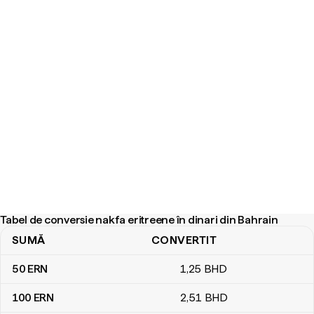
Tabel de conversie nakfa eritreene în dinari din Bahrain
SUMĂ
CONVERTIT
Tabel de conversie nakfa eritreene în dinari din Bahrain
50
ERN
1
,25
BHD
100
ERN
2
,51
BHD