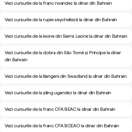
Vezi cursurile de la franc rwandez la dinar din Bahrain
Vezi cursurile de la rupie seychelleză la dinar din Bahrain
Vezi cursurile de la leone din Sierra Leone la dinar din Bahrain
Vezi cursurile de la dobra din São Tomé și Príncipe la dinar
din Bahrain
Vezi cursurile de la lilangeni din Swaziland la dinar din Bahrain
Vezi cursurile de la șiling ugandez la dinar din Bahrain
Vezi cursurile de la franc CFA BEAC la dinar din Bahrain
Vezi cursurile de la franc CFA BCEAO la dinar din Bahrain