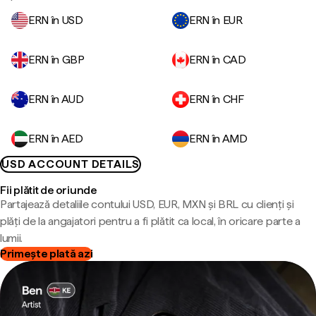
ERN în USD
ERN în EUR
ERN în GBP
ERN în CAD
ERN în AUD
ERN în CHF
ERN în AED
ERN în AMD
USD ACCOUNT DETAILS
Fii plătit de oriunde
Partajează detaliile contului USD, EUR, MXN și BRL cu clienți și
plăți de la angajatori pentru a fi plătit ca local, în oricare parte a
lumii.
Primește plată azi