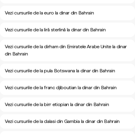
Vezi cursurile de la euro la dinar din Bahrain
Vezi cursurile de la liră sterlină la dinar din Bahrain
Vezi cursurile de la dirham din Emiratele Arabe Unite la dinar
din Bahrain
Vezi cursurile de la pula Botswana la dinar din Bahrain
Vezi cursurile de la franc djiboutian la dinar din Bahrain
Vezi cursurile de la birr etiopian la dinar din Bahrain
Vezi cursurile de la dalasi din Gambia la dinar din Bahrain