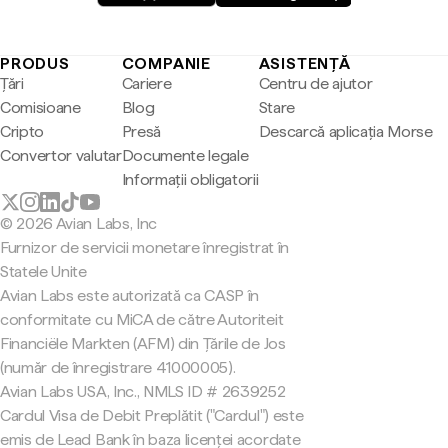
PRODUS
COMPANIE
ASISTENȚĂ
Țări
Cariere
Centru de ajutor
Comisioane
Blog
Stare
Cripto
Presă
Descarcă aplicația Morse
Convertor valutar
Documente legale
Informații obligatorii
© 2026 Avian Labs, Inc
Furnizor de servicii monetare înregistrat în
Statele Unite
Avian Labs este autorizată ca CASP în
conformitate cu MiCA de către Autoriteit
Financiële Markten (AFM) din Țările de Jos
(număr de înregistrare 41000005).
Avian Labs USA, Inc., NMLS ID # 2639252
Cardul Visa de Debit Preplătit ("Cardul") este
emis de Lead Bank în baza licenței acordate