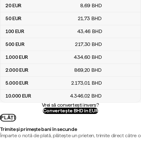
20
EUR
8
,69
BHD
50
EUR
21
,73
BHD
100
EUR
43
,46
BHD
500
EUR
217
,30
BHD
1.000
EUR
434
,60
BHD
2.000
EUR
869
,20
BHD
5.000
EUR
2.173
,01
BHD
10.000
EUR
4.346
,02
BHD
Vrei să convertești invers?
Convertește BHD în EUR
PLĂȚI
Trimite și primește bani în secunde
Împarte o notă de plată, plătește un prieten, trimite direct către o