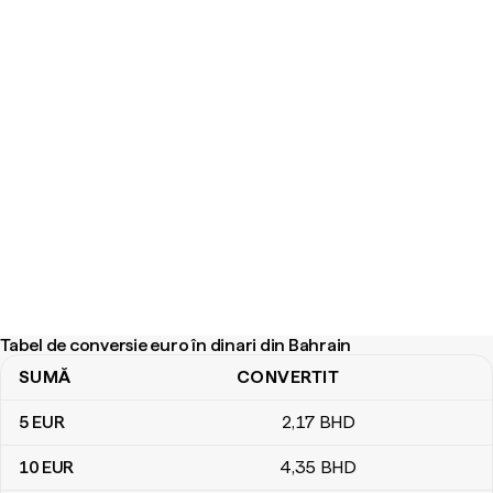
Tabel de conversie euro în dinari din Bahrain
SUMĂ
CONVERTIT
Tabel de conversie euro în dinari din Bahrain
5
EUR
2
,17
BHD
10
EUR
4
,35
BHD