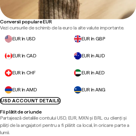
Conversii populare EUR
Vezi cursurile de schimb de la euro la alte valute importante.
EUR în USD
EUR în GBP
EUR în CAD
EUR în AUD
EUR în CHF
EUR în AED
EUR în AMD
EUR în ANG
USD ACCOUNT DETAILS
Fii plătit de oriunde
Partajează detaliile contului USD, EUR, MXN și BRL cu clienți și
plăți de la angajatori pentru a fi plătit ca local, în oricare parte a
lumii.