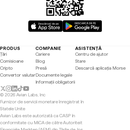
PRODUS
COMPANIE
ASISTENȚĂ
Țări
Cariere
Centru de ajutor
Comisioane
Blog
Stare
Cripto
Presă
Descarcă aplicația Morse
Convertor valutar
Documente legale
Informații obligatorii
© 2026 Avian Labs, Inc
Furnizor de servicii monetare înregistrat în
Statele Unite
Avian Labs este autorizată ca CASP în
conformitate cu MiCA de către Autoriteit
Financiële Markten (AFM) din Țările de Jos