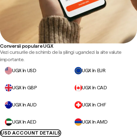
Conversii populare UGX
Vezi cursurile de schimb de la șilingi ugandezi la alte valute
importante.
UGX în USD
UGX în EUR
UGX în GBP
UGX în CAD
UGX în AUD
UGX în CHF
UGX în AED
UGX în AMD
USD ACCOUNT DETAILS