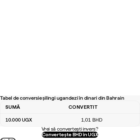
Tabel de conversie șilingi ugandezi în dinari din Bahrain
SUMĂ
CONVERTIT
Tabel de conversie șilingi ugandezi în dinari din Bahrain
10.000
UGX
1
,01
BHD
Vrei să convertești invers?
Convertește BHD în UGX