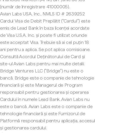
(număr de înregistrare 41000005).
Avian Labs USA, Inc., NMLS ID # 2639252
Cardul Visa de Debit Preplătit ("Cardul") este
emis de Lead Bank în baza licenței acordate
de Visa U.S.A. Inc. și poate fi utilizat oriunde
este acceptat Visa. Trebuie să ai cel puțin 18
ani pentru a aplica. Se pot aplica comisioane.
Consultă Acordul Deținătorului de Card și
site-ul Avian Labs pentru mai multe detalii.
Bridge Ventures LLC ("Bridge") nu este o
bancă. Bridge este o companie de tehnologie
financiară și este Managerul de Program
responsabil pentru gestionarea și operarea
Cardului în numele Lead Bank. Avian Labs nu
este o bancă. Avian Labs este o companie de
tehnologie financiară și este Furnizorul de
Platformă responsabil pentru aplicația, accesul
și gestionarea cardului.