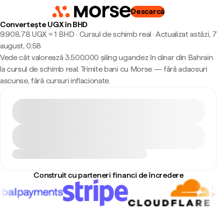
Descarcă
Convertește UGX în BHD
9.908,78 UGX ≈ 1 BHD · Cursul de schimb real
·
Actualizat astăzi, 7
august, 0:58
Vede cât valorează 3.500.000 șiling ugandez în dinar din Bahrain
la cursul de schimb real. Trimite bani cu Morse — fără adaosuri
ascunse, fără cursuri inflacionate.
Construit cu parteneri financi de încredere