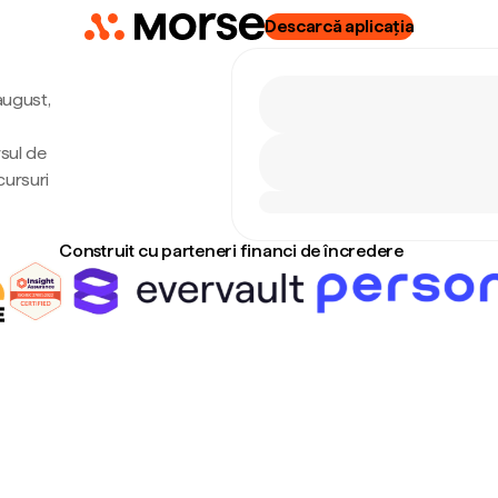
Descarcă aplicația
 august,
rsul de
cursuri
Construit cu parteneri financi de încredere