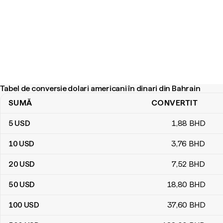
Tabel de conversie dolari americani în dinari din Bahrain
SUMĂ
CONVERTIT
Tabel de conversie dolari americani în dinari din Bahrain
5
USD
1
,88
BHD
10
USD
3
,76
BHD
20
USD
7
,52
BHD
50
USD
18
,80
BHD
100
USD
37
,60
BHD