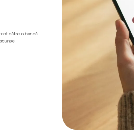
irect către o bancă
ascunse.