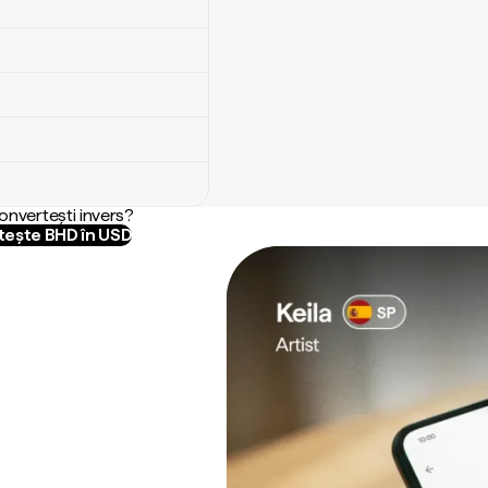
convertești invers?
ește BHD în USD