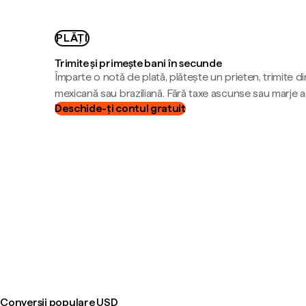
PLĂȚI
Trimite și primește bani în secunde
Împarte o notă de plată, plătește un prieten, trimite d
mexicană sau braziliană. Fără taxe ascunse sau marje 
Deschide-ți contul gratuit
Conversii populare USD