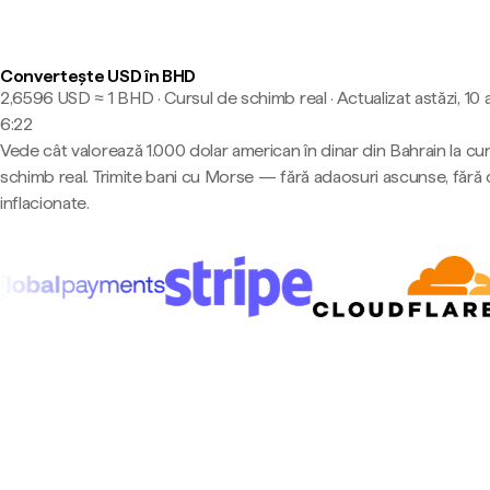
Convertește USD în BHD
2,6596 USD ≈ 1 BHD · Cursul de schimb real
·
Actualizat astăzi, 10
6:22
Vede cât valorează 1.000 dolar american în dinar din Bahrain la cu
schimb real. Trimite bani cu Morse — fără adaosuri ascunse, fără 
inflacionate.