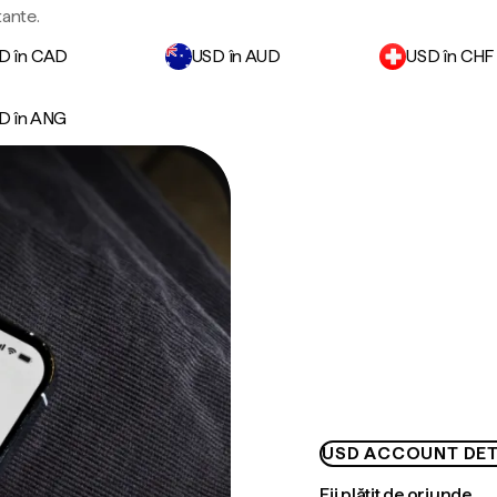
tante.
D în CAD
USD în AUD
USD în CHF
D în ANG
USD ACCOUNT DET
Fii plătit de oriunde