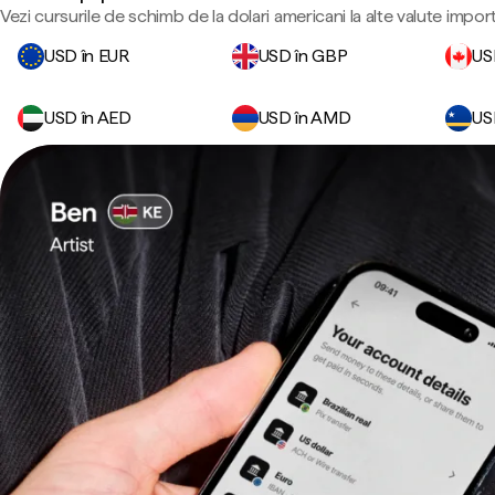
Vezi cursurile de schimb de la dolari americani la alte valute impor
USD în EUR
USD în GBP
US
USD în AED
USD în AMD
US