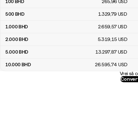
100
BHD
265
,96
USD
500
BHD
1.329
,79
USD
1.000
BHD
2.659
,57
USD
2.000
BHD
5.319
,15
USD
5.000
BHD
13.297
,87
USD
10.000
BHD
26.595
,74
USD
Vrei să 
Convert