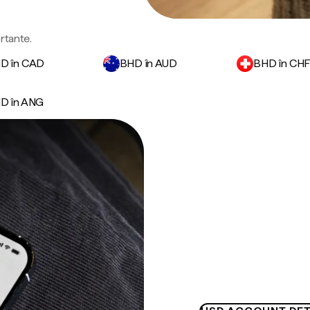
ortante.
D în CAD
BHD în AUD
BHD în CH
D în ANG