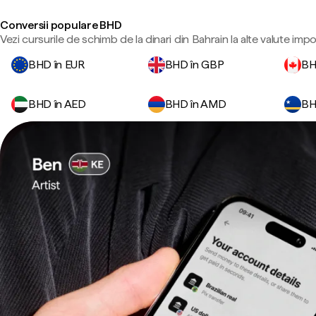
Conversii populare BHD
Vezi cursurile de schimb de la dinari din Bahrain la alte valute imp
BHD în EUR
BHD în GBP
BH
BHD în AED
BHD în AMD
BH