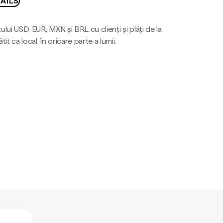
AILS
ului USD, EUR, MXN și BRL cu clienți și plăți de la
tit ca local, în oricare parte a lumii.