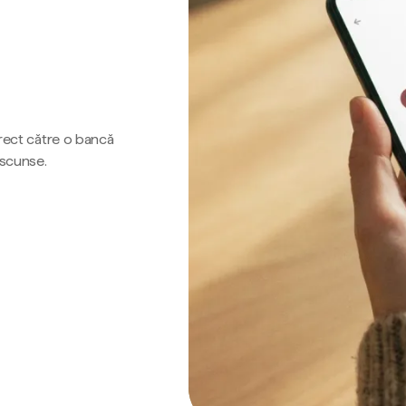
irect către o bancă
ascunse.