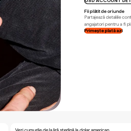
USD ACCOUNT DET
Fii plătit de oriunde
Partajează detaliile cont
angajatori pentru a fi plă
Primește plată azi
Vezi cursurile de la liră sterlină la dolar american