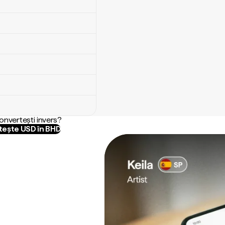
convertești invers?
ește USD în BHD