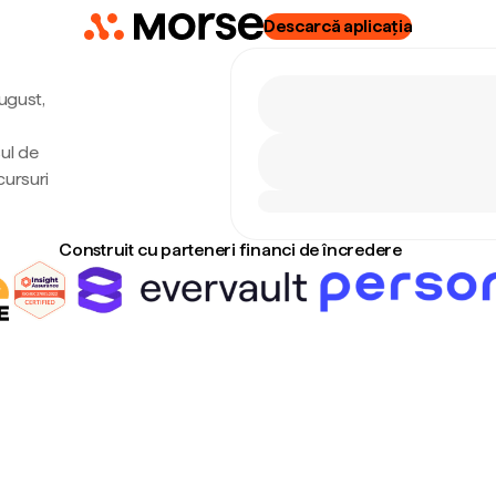
Descarcă aplicația
august,
sul de
cursuri
Construit cu parteneri financi de încredere