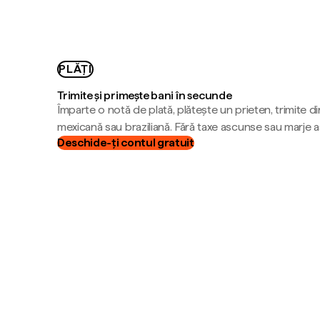
PLĂȚI
Trimite și primește bani în secunde
Împarte o notă de plată, plătește un prieten, trimite d
mexicană sau braziliană. Fără taxe ascunse sau marje 
Deschide-ți contul gratuit