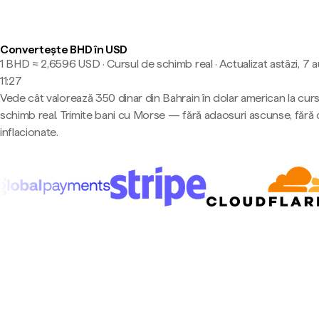
Convertește BHD în USD
1 BHD ≈ 2,6596 USD · Cursul de schimb real
·
Actualizat astăzi, 7 
11:27
Vede cât valorează 350 dinar din Bahrain în dolar american la cur
schimb real. Trimite bani cu Morse — fără adaosuri ascunse, fără 
inflacionate.