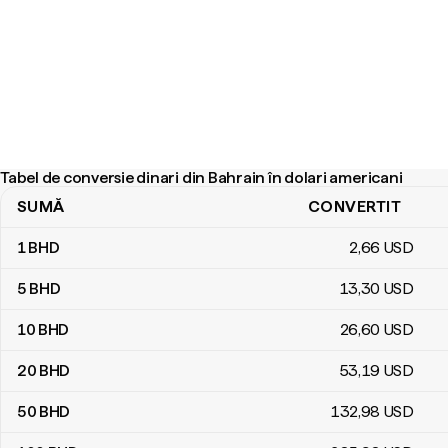
Tabel de conversie dinari din Bahrain în dolari americani
SUMĂ
CONVERTIT
Tabel de conversie dinari din Bahrain în dolari americani
1
BHD
2
,66
USD
5
BHD
13
,30
USD
10
BHD
26
,60
USD
20
BHD
53
,19
USD
50
BHD
132
,98
USD