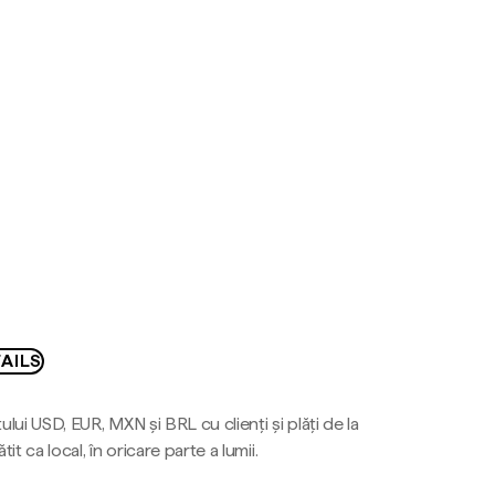
AILS
ului USD, EUR, MXN și BRL cu clienți și plăți de la
tit ca local, în oricare parte a lumii.