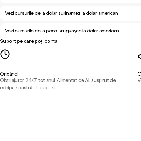
Vezi cursurile de la dolar surinamez la dolar american
Vezi cursurile de la peso uruguayan la dolar american
Suport pe care poți conta
Oricând
O
Obții ajutor 24/7, tot anul. Alimentat de AI, susținut de
V
echipa noastră de suport.
l