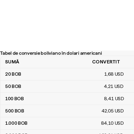
Tabel de conversie boliviano în dolari americani
SUMĂ
CONVERTIT
Tabel de conversie boliviano în dolari americani
20
BOB
1
,68
USD
50
BOB
4
,21
USD
100
BOB
8
,41
USD
500
BOB
42
,05
USD
1.000
BOB
84
,10
USD