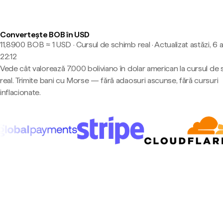
Convertește BOB în USD
11,8900 BOB ≈ 1 USD · Cursul de schimb real
·
Actualizat astăzi, 6 
22:12
Vede cât valorează 7.000 boliviano în dolar american la cursul de
real. Trimite bani cu Morse — fără adaosuri ascunse, fără cursuri
inflacionate.