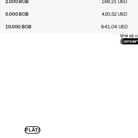
2.000
BOB
168
,21
USD
5.000
BOB
420
,52
USD
10.000
BOB
841
,04
USD
Vrei să 
Convert
PLĂȚI