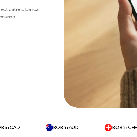
irect către o bancă
ascunse.
B în CAD
BOB în AUD
BOB în CH