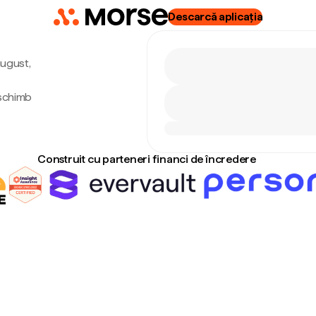
Descarcă aplicația
august,
 schimb
Construit cu parteneri financi de încredere