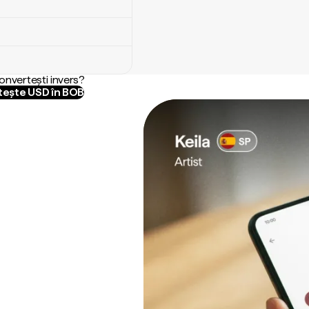
convertești invers?
ește USD în BOB