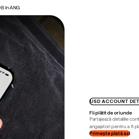
B în ANG
USD ACCOUNT DET
Fii plătit de oriunde
Partajează detaliile cont
angajatori pentru a fi plă
Primește plată azi