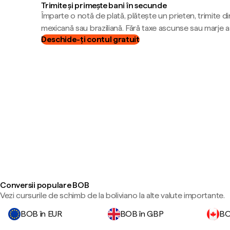
Trimite și primește bani în secunde
Împarte o notă de plată, plătește un prieten, trimite d
mexicană sau braziliană. Fără taxe ascunse sau marje 
Deschide-ți contul gratuit
Conversii populare BOB
Vezi cursurile de schimb de la boliviano la alte valute importante.
BOB în EUR
BOB în GBP
BO