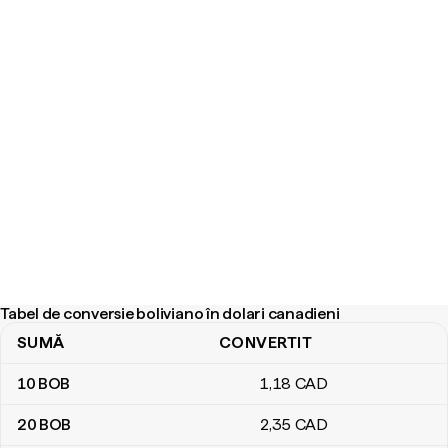
Tabel de conversie boliviano în dolari canadieni
SUMĂ
CONVERTIT
Tabel de conversie boliviano în dolari canadieni
10
BOB
1
,18
CAD
20
BOB
2
,35
CAD