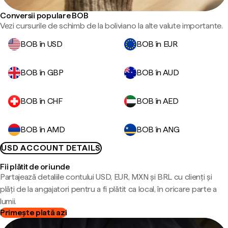
Conversii populare BOB
Vezi cursurile de schimb de la boliviano la alte valute importante.
BOB în USD
BOB în EUR
BOB în GBP
BOB în AUD
BOB în CHF
BOB în AED
BOB în AMD
BOB în ANG
USD ACCOUNT DETAILS
Fii plătit de oriunde
Partajează detaliile contului USD, EUR, MXN și BRL cu clienți și
plăți de la angajatori pentru a fi plătit ca local, în oricare parte a
lumii.
Primește plată azi