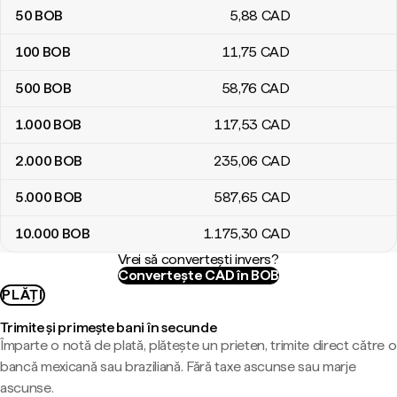
50
BOB
5
,88
CAD
100
BOB
11
,75
CAD
500
BOB
58
,76
CAD
1.000
BOB
117
,53
CAD
2.000
BOB
235
,06
CAD
5.000
BOB
587
,65
CAD
10.000
BOB
1.175
,30
CAD
Vrei să convertești invers?
Convertește CAD în BOB
PLĂȚI
Trimite și primește bani în secunde
Împarte o notă de plată, plătește un prieten, trimite direct către o
bancă mexicană sau braziliană. Fără taxe ascunse sau marje
ascunse.