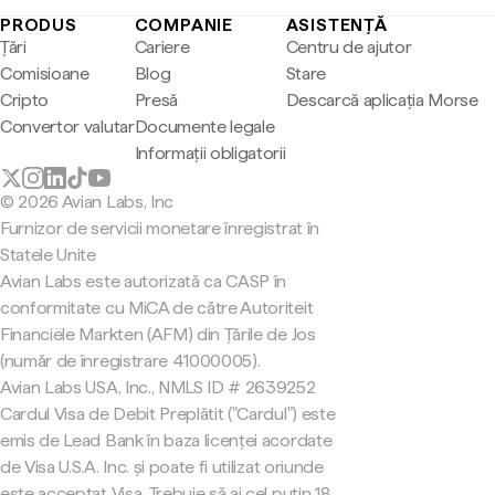
PRODUS
COMPANIE
ASISTENȚĂ
Țări
Cariere
Centru de ajutor
Comisioane
Blog
Stare
Cripto
Presă
Descarcă aplicația Morse
Convertor valutar
Documente legale
Informații obligatorii
© 2026 Avian Labs, Inc
Furnizor de servicii monetare înregistrat în
Statele Unite
Avian Labs este autorizată ca CASP în
conformitate cu MiCA de către Autoriteit
Financiële Markten (AFM) din Țările de Jos
(număr de înregistrare 41000005).
Avian Labs USA, Inc., NMLS ID # 2639252
Cardul Visa de Debit Preplătit ("Cardul") este
emis de Lead Bank în baza licenței acordate
de Visa U.S.A. Inc. și poate fi utilizat oriunde
este acceptat Visa. Trebuie să ai cel puțin 18