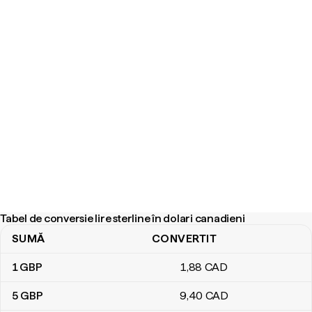
Tabel de conversie lire sterline în dolari canadieni
SUMĂ
CONVERTIT
Tabel de conversie lire sterline în dolari canadieni
1
GBP
1
,88
CAD
5
GBP
9
,40
CAD