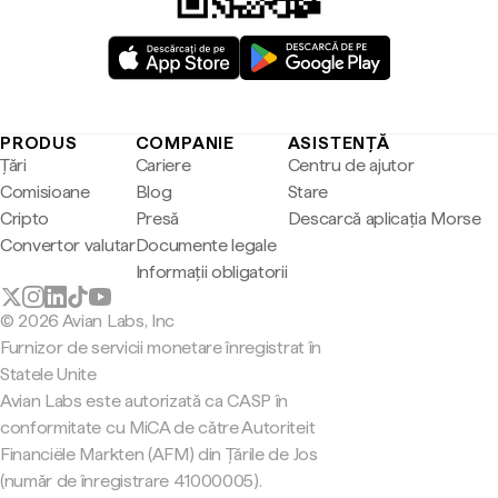
PRODUS
COMPANIE
ASISTENȚĂ
Țări
Cariere
Centru de ajutor
Comisioane
Blog
Stare
Cripto
Presă
Descarcă aplicația Morse
Convertor valutar
Documente legale
Informații obligatorii
© 2026 Avian Labs, Inc
Furnizor de servicii monetare înregistrat în
Statele Unite
Avian Labs este autorizată ca CASP în
conformitate cu MiCA de către Autoriteit
Financiële Markten (AFM) din Țările de Jos
(număr de înregistrare 41000005).