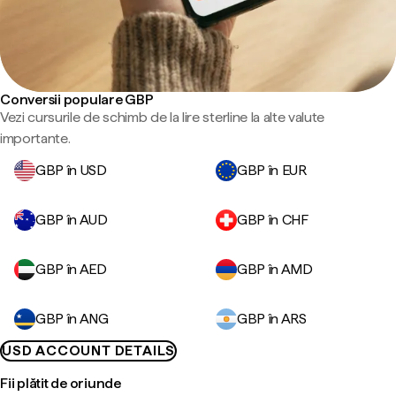
Conversii populare GBP
Vezi cursurile de schimb de la lire sterline la alte valute
importante.
GBP în USD
GBP în EUR
GBP în AUD
GBP în CHF
GBP în AED
GBP în AMD
GBP în ANG
GBP în ARS
USD ACCOUNT DETAILS
Fii plătit de oriunde