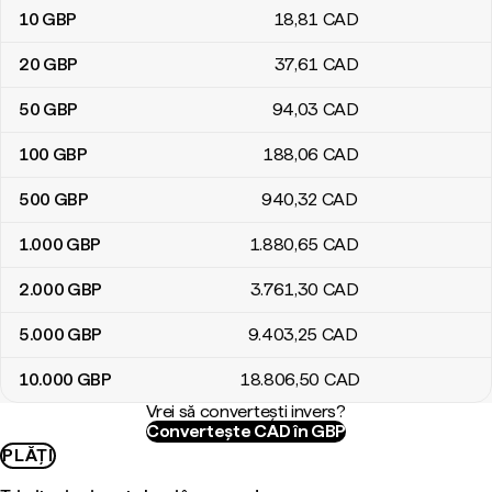
10
GBP
18
,81
CAD
20
GBP
37
,61
CAD
50
GBP
94
,03
CAD
100
GBP
188
,06
CAD
500
GBP
940
,32
CAD
1.000
GBP
1.880
,65
CAD
2.000
GBP
3.761
,30
CAD
5.000
GBP
9.403
,25
CAD
10.000
GBP
18.806
,50
CAD
Vrei să convertești invers?
Convertește CAD în GBP
PLĂȚI