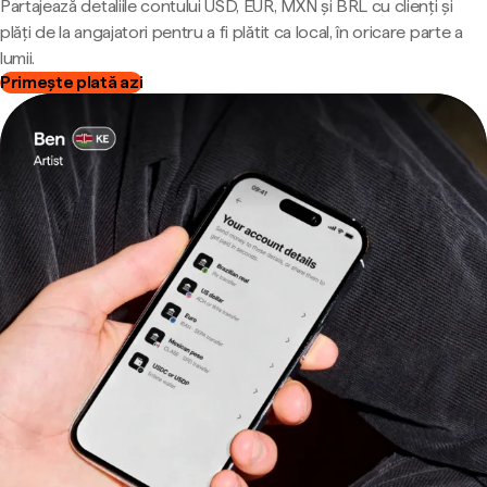
Partajează detaliile contului USD, EUR, MXN și BRL cu clienți și
plăți de la angajatori pentru a fi plătit ca local, în oricare parte a
lumii.
Primește plată azi