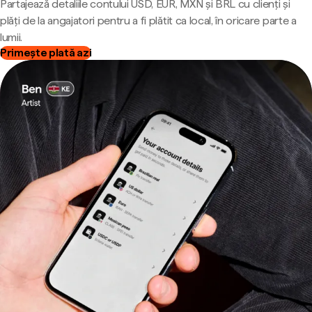
Partajează detaliile contului USD, EUR, MXN și BRL cu clienți și
plăți de la angajatori pentru a fi plătit ca local, în oricare parte a
lumii.
Primește plată azi