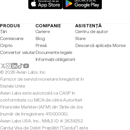
PRODUS
COMPANIE
ASISTENȚĂ
Țări
Cariere
Centru de ajutor
Comisioane
Blog
Stare
Cripto
Presă
Descarcă aplicația Morse
Convertor valutar
Documente legale
Informații obligatorii
© 2026 Avian Labs, Inc
Furnizor de servicii monetare înregistrat în
Statele Unite
Avian Labs este autorizată ca CASP în
conformitate cu MiCA de către Autoriteit
Financiële Markten (AFM) din Țările de Jos
(număr de înregistrare 41000005).
Avian Labs USA, Inc., NMLS ID # 2639252
Cardul Visa de Debit Preplătit ("Cardul") este