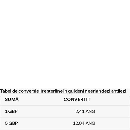
Tabel de conversie lire sterline în guldeni neerlandezi antilezi
SUMĂ
CONVERTIT
Tabel de conversie lire sterline în guldeni neerlandezi antilezi
1
GBP
2
,41
ANG
5
GBP
12
,04
ANG