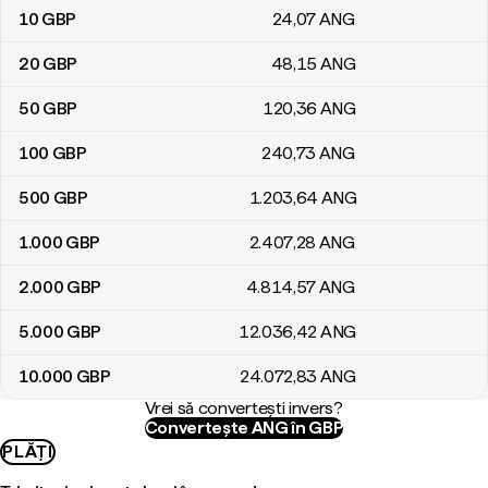
10
GBP
24
,07
ANG
20
GBP
48
,15
ANG
50
GBP
120
,36
ANG
100
GBP
240
,73
ANG
500
GBP
1.203
,64
ANG
1.000
GBP
2.407
,28
ANG
2.000
GBP
4.814
,57
ANG
5.000
GBP
12.036
,42
ANG
10.000
GBP
24.072
,83
ANG
Vrei să convertești invers?
Convertește ANG în GBP
PLĂȚI