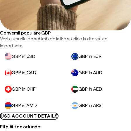
Conversii populare GBP
Vezi cursurile de schimb de la lire sterline la alte valute
importante.
GBP în USD
GBP în EUR
GBP în CAD
GBP în AUD
GBP în CHF
GBP în AED
GBP în AMD
GBP în ARS
USD ACCOUNT DETAILS
Fii plătit de oriunde