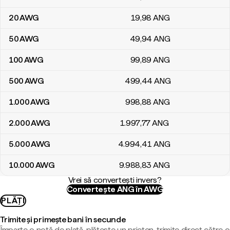
20
AWG
19
,98
ANG
50
AWG
49
,94
ANG
100
AWG
99
,89
ANG
500
AWG
499
,44
ANG
1.000
AWG
998
,88
ANG
2.000
AWG
1.997
,77
ANG
5.000
AWG
4.994
,41
ANG
10.000
AWG
9.988
,83
ANG
Vrei să convertești invers?
Convertește ANG în AWG
PLĂȚI
Trimite și primește bani în secunde
Împarte o notă de plată, plătește un prieten, trimite direct către o