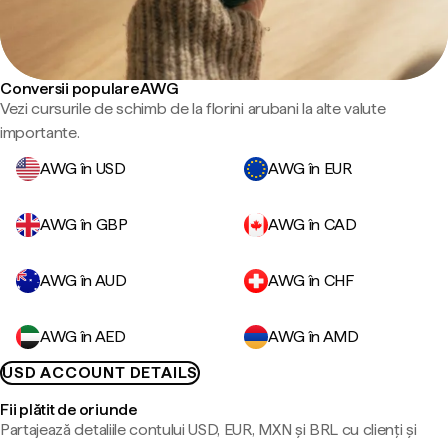
Conversii populare AWG
Vezi cursurile de schimb de la florini arubani la alte valute
importante.
AWG în USD
AWG în EUR
AWG în GBP
AWG în CAD
AWG în AUD
AWG în CHF
AWG în AED
AWG în AMD
USD ACCOUNT DETAILS
Fii plătit de oriunde
Partajează detaliile contului USD, EUR, MXN și BRL cu clienți și