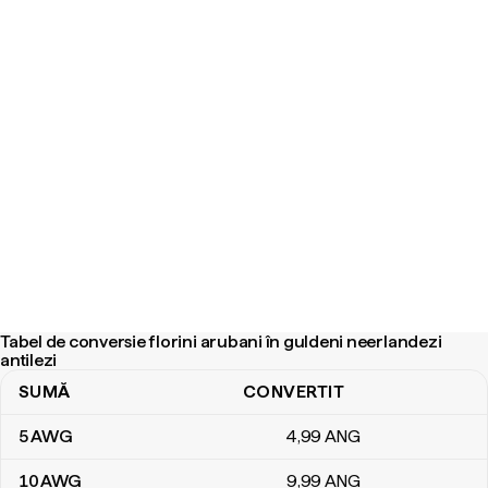
Tabel de conversie florini arubani în guldeni neerlandezi
antilezi
SUMĂ
CONVERTIT
Tabel de conversie florini arubani în guldeni neerlandezi antilezi
5
AWG
4
,99
ANG
10
AWG
9
,99
ANG