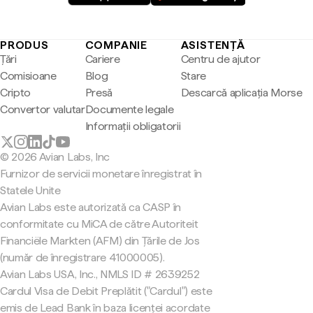
PRODUS
COMPANIE
ASISTENȚĂ
Țări
Cariere
Centru de ajutor
Comisioane
Blog
Stare
Cripto
Presă
Descarcă aplicația Morse
Convertor valutar
Documente legale
Informații obligatorii
© 2026 Avian Labs, Inc
Furnizor de servicii monetare înregistrat în
Statele Unite
Avian Labs este autorizată ca CASP în
conformitate cu MiCA de către Autoriteit
Financiële Markten (AFM) din Țările de Jos
(număr de înregistrare 41000005).
Avian Labs USA, Inc., NMLS ID # 2639252
Cardul Visa de Debit Preplătit ("Cardul") este
emis de Lead Bank în baza licenței acordate