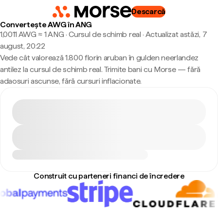
Descarcă
Convertește AWG în ANG
1,0011 AWG ≈ 1 ANG · Cursul de schimb real
·
Actualizat astăzi, 7
august, 20:22
Vede cât valorează 1.800 florin aruban în gulden neerlandez
antilez la cursul de schimb real. Trimite bani cu Morse — fără
adaosuri ascunse, fără cursuri inflacionate.
Construit cu parteneri financi de încredere