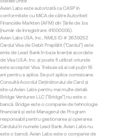
Statele Unite
Avian Labs este autorizată ca CASP în
conformitate cu MiCA de către Autoriteit
Financiële Markten (AFM) din Țările de Jos
(număr de înregistrare 41000005).
Avian Labs USA, Inc., NMLS ID # 2639252
Cardul Visa de Debit Preplătit ("Cardul") este
emis de Lead Bank în baza licenței acordate
de Visa U.S.A. Inc. și poate fi utilizat oriunde
este acceptat Visa. Trebuie să ai cel puțin 18
ani pentru a aplica. Se pot aplica comisioane.
Consultă Acordul Deținătorului de Card și
site-ul Avian Labs pentru mai multe detalii.
Bridge Ventures LLC ("Bridge") nu este o
bancă. Bridge este o companie de tehnologie
financiară și este Managerul de Program
responsabil pentru gestionarea și operarea
Cardului în numele Lead Bank. Avian Labs nu
este o bancă. Avian Labs este o companie de