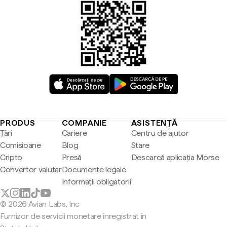
PRODUS
COMPANIE
ASISTENȚĂ
Țări
Cariere
Centru de ajutor
Comisioane
Blog
Stare
Cripto
Presă
Descarcă aplicația Morse
Convertor valutar
Documente legale
Informații obligatorii
© 2026 Avian Labs, Inc
Furnizor de servicii monetare înregistrat în