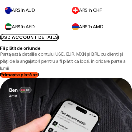
ARS în AUD
ARS în CHF
ARS în AED
ARS în AMD
USD ACCOUNT DETAILS
Fii plătit de oriunde
Partajează detaliile contului USD, EUR, MXN și BRL cu clienți și
plăți de la angajatori pentru a fi plătit ca local, în oricare parte a
lumii.
Primește plată azi