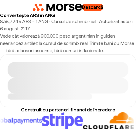
Descarcă
Convertește ARS în ANG
838,7249 ARS ≈ 1 ANG · Cursul de schimb real
·
Actualizat astăzi,
6 august, 21:17
Vede cât valorează 900.000 peso argentinian în gulden
neerlandez antilez la cursul de schimb real. Trimite bani cu Morse
— fără adaosuri ascunse, fără cursuri inflacionate.
Construit cu parteneri financi de încredere