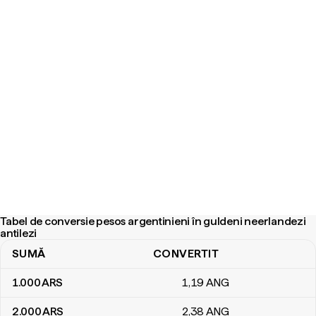
Tabel de conversie pesos argentinieni în guldeni neerlandezi
antilezi
SUMĂ
CONVERTIT
Tabel de conversie pesos argentinieni în guldeni neerlandezi antil
1.000
ARS
1
,19
ANG
2.000
ARS
2
,38
ANG