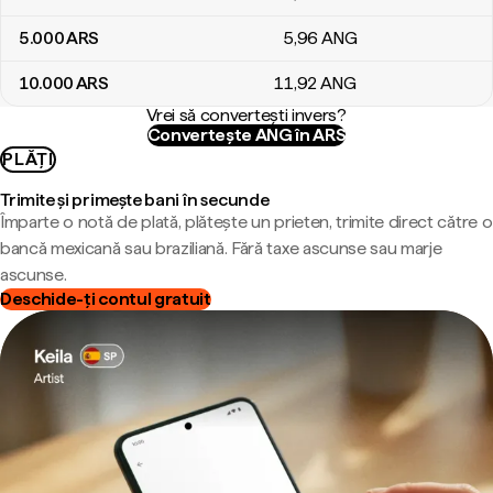
5.000
ARS
5
,96
ANG
10.000
ARS
11
,92
ANG
Vrei să convertești invers?
Convertește ANG în ARS
PLĂȚI
Trimite și primește bani în secunde
Împarte o notă de plată, plătește un prieten, trimite direct către o
bancă mexicană sau braziliană. Fără taxe ascunse sau marje
ascunse.
Deschide-ți contul gratuit