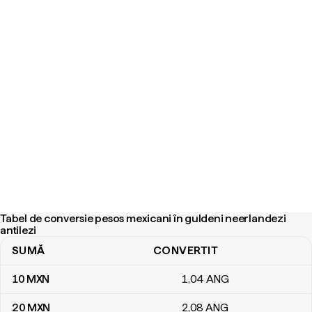
Tabel de conversie pesos mexicani în guldeni neerlandezi
antilezi
SUMĂ
CONVERTIT
Tabel de conversie pesos mexicani în guldeni neerlandezi antilezi
10
MXN
1
,04
ANG
20
MXN
2
,08
ANG