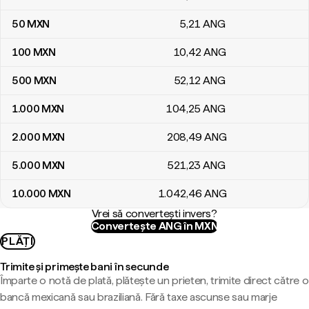
50
MXN
5
,21
ANG
100
MXN
10
,42
ANG
500
MXN
52
,12
ANG
1.000
MXN
104
,25
ANG
2.000
MXN
208
,49
ANG
5.000
MXN
521
,23
ANG
10.000
MXN
1.042
,46
ANG
Vrei să convertești invers?
Convertește ANG în MXN
PLĂȚI
Trimite și primește bani în secunde
Împarte o notă de plată, plătește un prieten, trimite direct către o
bancă mexicană sau braziliană. Fără taxe ascunse sau marje