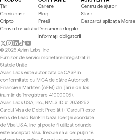
Țări
Cariere
Centru de ajutor
Comisioane
Blog
Stare
Cripto
Presă
Descarcă aplicația Morse
Convertor valutar
Documente legale
Informații obligatorii
© 2026 Avian Labs, Inc
Furnizor de servicii monetare înregistrat în
Statele Unite
Avian Labs este autorizată ca CASP în
conformitate cu MiCA de către Autoriteit
Financiële Markten (AFM) din Țările de Jos
(număr de înregistrare 41000005).
Avian Labs USA, Inc., NMLS ID # 2639252
Cardul Visa de Debit Preplătit ("Cardul") este
emis de Lead Bank în baza licenței acordate
de Visa U.S.A. Inc. și poate fi utilizat oriunde
este acceptat Visa. Trebuie să ai cel puțin 18
ani pentru a aplica. Se pot aplica comisioane.