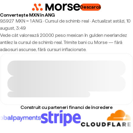
Descarcă
Convertește MXN în ANG
9,5927 MXN ≈ 1 ANG · Cursul de schimb real
·
Actualizat astăzi, 10
august, 3:49
Vede cât valorează 20.000 peso mexican în gulden neerlandez
antilez la cursul de schimb real. Trimite bani cu Morse — fără
adaosuri ascunse, fără cursuri inflacionate.
Construit cu parteneri financi de încredere