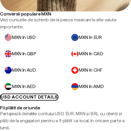
Conversii populare MXN
Vezi cursurile de schimb de la pesos mexicani la alte valute
importante.
MXN în USD
MXN în EUR
MXN în GBP
MXN în CAD
MXN în AUD
MXN în CHF
MXN în AED
MXN în AMD
USD ACCOUNT DETAILS
Fii plătit de oriunde
Partajează detaliile contului USD, EUR, MXN și BRL cu clienți și
plăți de la angajatori pentru a fi plătit ca local, în oricare parte a
lumii.