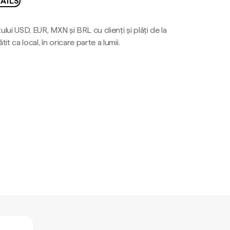
AILS
ului USD, EUR, MXN și BRL cu clienți și plăți de la
tit ca local, în oricare parte a lumii.