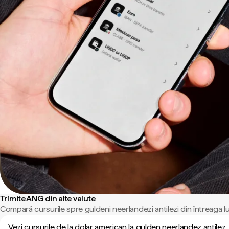
Trimite ANG din alte valute
Compară cursurile spre guldeni neerlandezi antilezi din întreaga l
Vezi cursurile de la dolar american la gulden neerlandez antilez