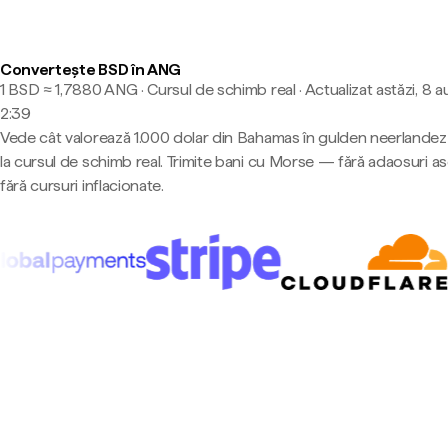
Convertește BSD în ANG
1 BSD ≈ 1,7880 ANG · Cursul de schimb real
·
Actualizat astăzi, 8 a
2:39
Vede cât valorează 1.000 dolar din Bahamas în gulden neerlandez 
la cursul de schimb real. Trimite bani cu Morse — fără adaosuri a
fără cursuri inflacionate.