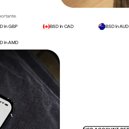
portante.
D în GBP
BSD în CAD
BSD în AUD
D în AMD