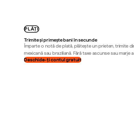
PLĂȚI
Trimite și primește bani în secunde
Împarte o notă de plată, plătește un prieten, trimite d
mexicană sau braziliană. Fără taxe ascunse sau marje 
Deschide-ți contul gratuit