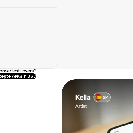
convertești invers?
ește ANG în BSD