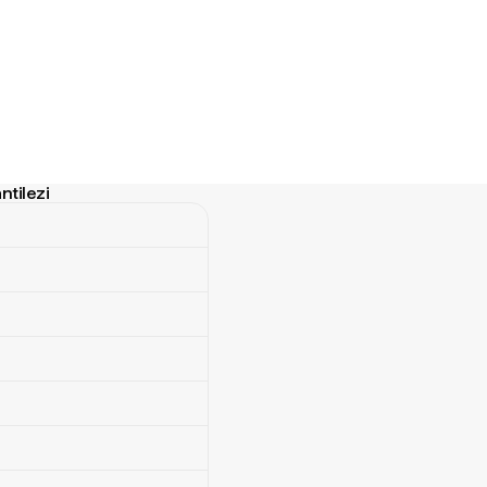
ntilezi
ezi