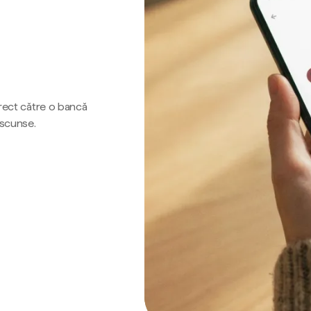
irect către o bancă
ascunse.