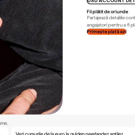
USD ACCOUNT DET
Fii plătit de oriunde
Partajează detaliile cont
angajatori pentru a fi plă
Primește plată azi
ume.
Vezi cursurile de la euro la gulden neerlandez antilez