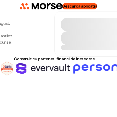
Descarcă aplicația
ugust,
antilez
scunse,
Construit cu parteneri financi de încredere