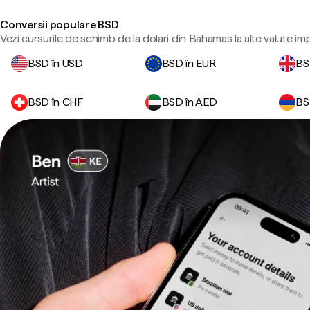
Conversii populare BSD
Vezi cursurile de schimb de la dolari din Bahamas la alte valute im
BSD în USD
BSD în EUR
BS
BSD în CHF
BSD în AED
BS