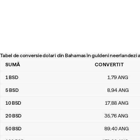
Tabel de conversie dolari din Bahamas în guldeni neerlandezi a
SUMĂ
CONVERTIT
Tabel de conversie dolari din Bahamas în guldeni neerlandezi antil
1
BSD
1
,79
ANG
5
BSD
8
,94
ANG
10
BSD
17
,88
ANG
20
BSD
35
,76
ANG
50
BSD
89
,40
ANG