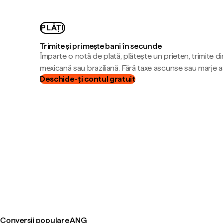
PLĂȚI
Trimite și primește bani în secunde
Împarte o notă de plată, plătește un prieten, trimite d
mexicană sau braziliană. Fără taxe ascunse sau marje 
Deschide-ți contul gratuit
Conversii populare ANG