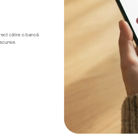
irect către o bancă
ascunse.