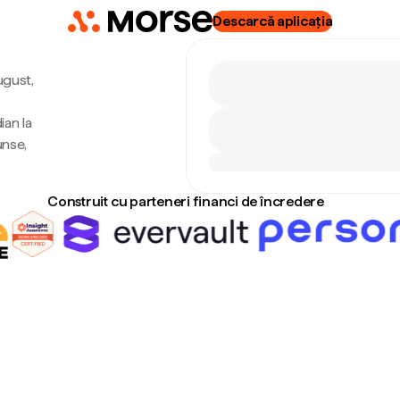
Descarcă aplicația
ugust,
ian la
unse,
Construit cu parteneri financi de încredere