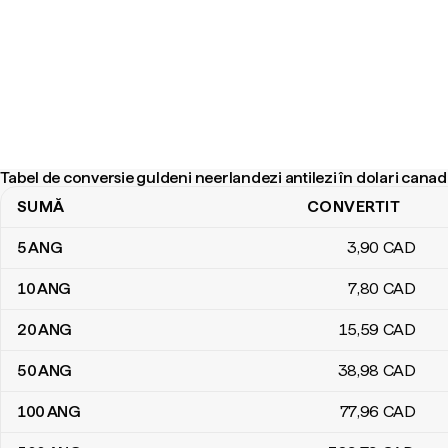
Tabel de conversie guldeni neerlandezi antilezi în dolari canad
SUMĂ
CONVERTIT
Tabel de conversie guldeni neerlandezi antilezi în dolari canadieni
5
ANG
3
,90
CAD
10
ANG
7
,80
CAD
20
ANG
15
,59
CAD
50
ANG
38
,98
CAD
100
ANG
77
,96
CAD