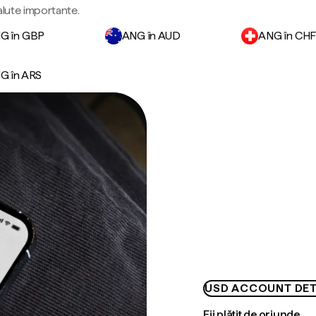
valute importante.
G în GBP
ANG în AUD
ANG în CH
G în ARS
USD ACCOUNT DET
Fii plătit de oriunde