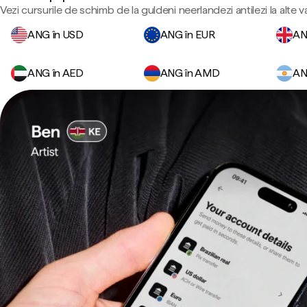
Vezi cursurile de schimb de la guldeni neerlandezi antilezi la alte 
ANG în USD
ANG în EUR
AN
ANG în AED
ANG în AMD
AN