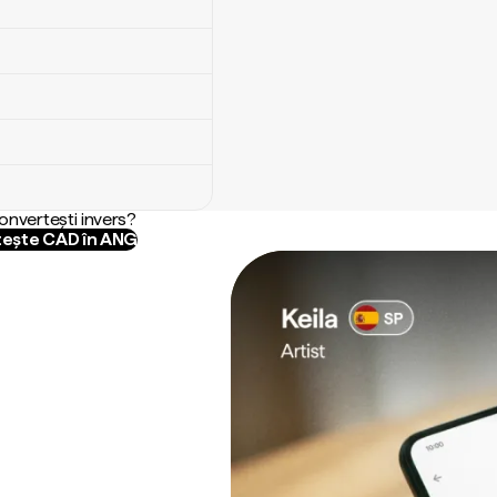
convertești invers?
ește CAD în ANG