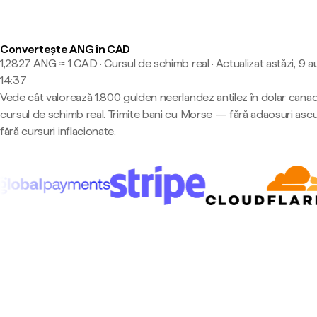
Convertește ANG în CAD
1,2827 ANG ≈ 1 CAD · Cursul de schimb real
·
Actualizat astăzi, 9 a
14:37
Vede cât valorează 1.800 gulden neerlandez antilez în dolar canad
cursul de schimb real. Trimite bani cu Morse — fără adaosuri asc
fără cursuri inflacionate.