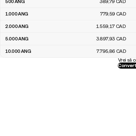
500
ANG
389
,79
CAD
1.000
ANG
779
,59
CAD
2.000
ANG
1.559
,17
CAD
5.000
ANG
3.897
,93
CAD
10.000
ANG
7.795
,86
CAD
Vrei să 
Convert