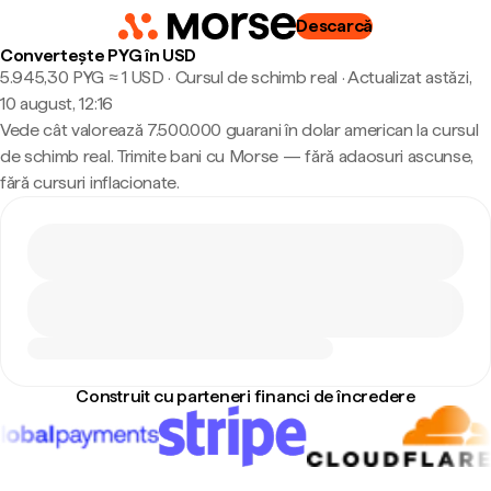
Descarcă
Convertește PYG în USD
5.945,30 PYG ≈ 1 USD · Cursul de schimb real
·
Actualizat astăzi,
10 august, 12:16
Vede cât valorează 7.500.000 guarani în dolar american la cursul
de schimb real. Trimite bani cu Morse — fără adaosuri ascunse,
fără cursuri inflacionate.
Construit cu parteneri financi de încredere