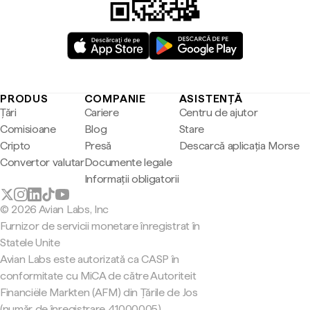
PRODUS
COMPANIE
ASISTENȚĂ
Țări
Cariere
Centru de ajutor
Comisioane
Blog
Stare
Cripto
Presă
Descarcă aplicația Morse
Convertor valutar
Documente legale
Informații obligatorii
© 2026 Avian Labs, Inc
Furnizor de servicii monetare înregistrat în
Statele Unite
Avian Labs este autorizată ca CASP în
conformitate cu MiCA de către Autoriteit
Financiële Markten (AFM) din Țările de Jos
(număr de înregistrare 41000005).