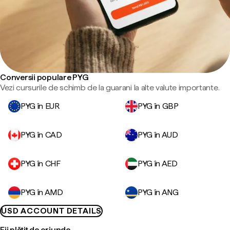
Conversii populare PYG
Vezi cursurile de schimb de la guarani la alte valute importante.
PYG în EUR
PYG în GBP
PYG în CAD
PYG în AUD
PYG în CHF
PYG în AED
PYG în AMD
PYG în ANG
USD ACCOUNT DETAILS
Fii plătit de oriunde