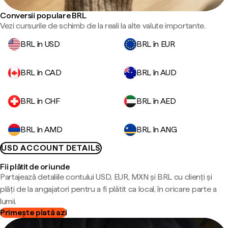
Conversii populare BRL
Vezi cursurile de schimb de la reali la alte valute importante.
BRL în USD
BRL în EUR
BRL în CAD
BRL în AUD
BRL în CHF
BRL în AED
BRL în AMD
BRL în ANG
USD ACCOUNT DETAILS
Fii plătit de oriunde
Partajează detaliile contului USD, EUR, MXN și BRL cu clienți și
plăți de la angajatori pentru a fi plătit ca local, în oricare parte a
lumii.
Primește plată azi