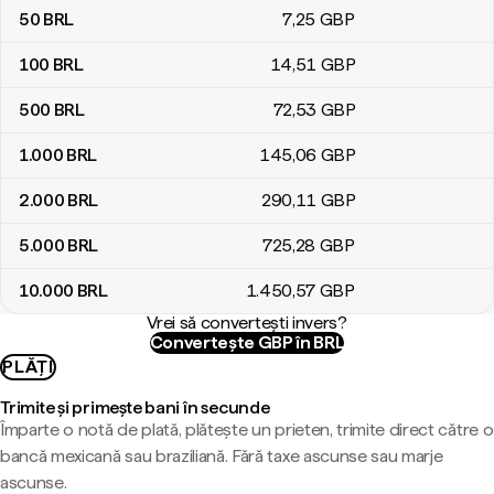
50
BRL
7
,25
GBP
100
BRL
14
,51
GBP
500
BRL
72
,53
GBP
1.000
BRL
145
,06
GBP
2.000
BRL
290
,11
GBP
5.000
BRL
725
,28
GBP
10.000
BRL
1.450
,57
GBP
Vrei să convertești invers?
Convertește GBP în BRL
PLĂȚI
Trimite și primește bani în secunde
Împarte o notă de plată, plătește un prieten, trimite direct către o
bancă mexicană sau braziliană. Fără taxe ascunse sau marje
ascunse.