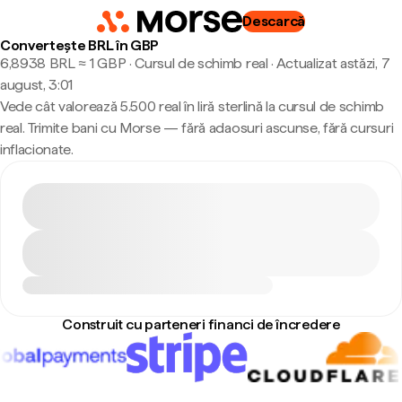
Descarcă
Convertește BRL în GBP
6,8938 BRL ≈ 1 GBP · Cursul de schimb real
·
Actualizat astăzi, 7
august, 3:01
Vede cât valorează 5.500 real în liră sterlină la cursul de schimb
real. Trimite bani cu Morse — fără adaosuri ascunse, fără cursuri
inflacionate.
Construit cu parteneri financi de încredere