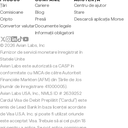
Țări
Cariere
Centru de ajutor
Comisioane
Blog
Stare
Cripto
Presă
Descarcă aplicația Morse
Convertor valutar
Documente legale
Informații obligatorii
© 2026 Avian Labs, Inc
Furnizor de servicii monetare înregistrat în
Statele Unite
Avian Labs este autorizată ca CASP în
conformitate cu MiCA de către Autoriteit
Financiële Markten (AFM) din Țările de Jos
(număr de înregistrare 41000005).
Avian Labs USA, Inc., NMLS ID # 2639252
Cardul Visa de Debit Preplătit ("Cardul") este
emis de Lead Bank în baza licenței acordate
de Visa U.S.A. Inc. și poate fi utilizat oriunde
este acceptat Visa. Trebuie să ai cel puțin 18
ani pentru a aplica. Se pot aplica comisioane.