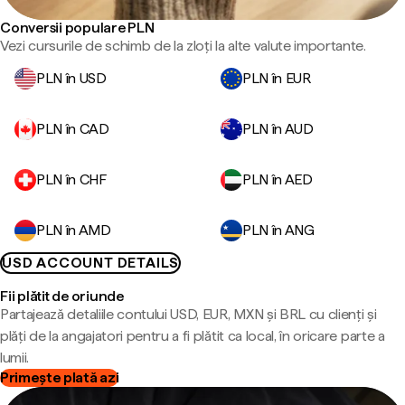
Conversii populare PLN
Vezi cursurile de schimb de la zloți la alte valute importante.
PLN în USD
PLN în EUR
PLN în CAD
PLN în AUD
PLN în CHF
PLN în AED
PLN în AMD
PLN în ANG
USD ACCOUNT DETAILS
Fii plătit de oriunde
Partajează detaliile contului USD, EUR, MXN și BRL cu clienți și
plăți de la angajatori pentru a fi plătit ca local, în oricare parte a
lumii.
Primește plată azi