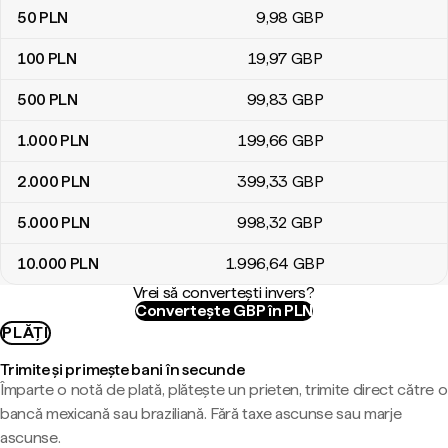
50
PLN
9
,98
GBP
100
PLN
19
,97
GBP
500
PLN
99
,83
GBP
1.000
PLN
199
,66
GBP
2.000
PLN
399
,33
GBP
5.000
PLN
998
,32
GBP
10.000
PLN
1.996
,64
GBP
Vrei să convertești invers?
Convertește GBP în PLN
PLĂȚI
Trimite și primește bani în secunde
Împarte o notă de plată, plătește un prieten, trimite direct către o
bancă mexicană sau braziliană. Fără taxe ascunse sau marje
ascunse.