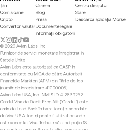
Țări
Cariere
Centru de ajutor
Comisioane
Blog
Stare
Cripto
Presă
Descarcă aplicația Morse
Convertor valutar
Documente legale
Informații obligatorii
© 2026 Avian Labs, Inc
Furnizor de servicii monetare înregistrat în
Statele Unite
Avian Labs este autorizată ca CASP în
conformitate cu MiCA de către Autoriteit
Financiële Markten (AFM) din Țările de Jos
(număr de înregistrare 41000005).
Avian Labs USA, Inc., NMLS ID # 2639252
Cardul Visa de Debit Preplătit ("Cardul") este
emis de Lead Bank în baza licenței acordate
de Visa U.S.A. Inc. și poate fi utilizat oriunde
este acceptat Visa. Trebuie să ai cel puțin 18
ani pentru a aplica. Se pot aplica comisioane.