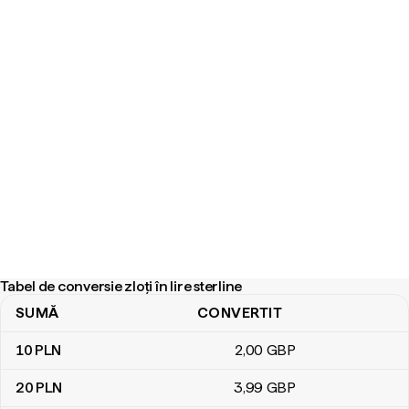
Tabel de conversie zloți în lire sterline
SUMĂ
CONVERTIT
Tabel de conversie zloți în lire sterline
10
PLN
2
,00
GBP
20
PLN
3
,99
GBP