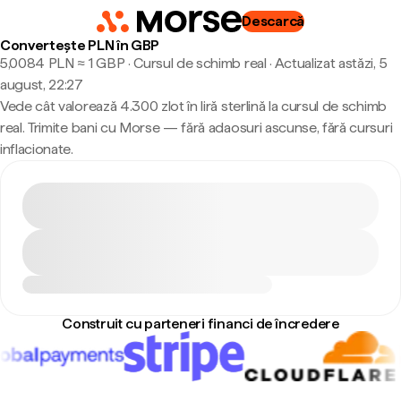
Descarcă
Convertește PLN în GBP
5,0084 PLN ≈ 1 GBP · Cursul de schimb real
·
Actualizat astăzi, 5
august, 22:27
Vede cât valorează 4.300 zlot în liră sterlină la cursul de schimb
real. Trimite bani cu Morse — fără adaosuri ascunse, fără cursuri
inflacionate.
Construit cu parteneri financi de încredere