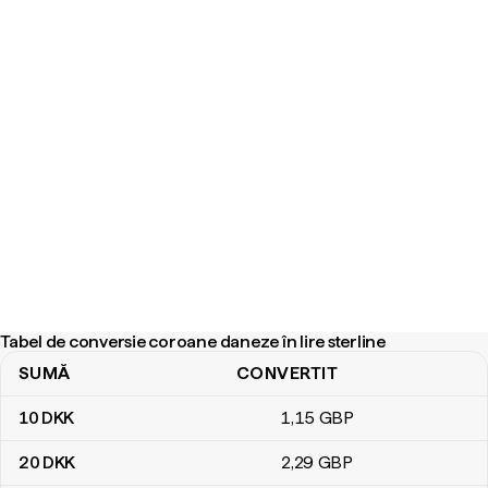
Tabel de conversie coroane daneze în lire sterline
SUMĂ
CONVERTIT
Tabel de conversie coroane daneze în lire sterline
10
DKK
1
,15
GBP
20
DKK
2
,29
GBP