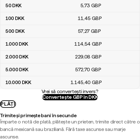
50
DKK
5
,73
GBP
100
DKK
11
,45
GBP
500
DKK
57
,27
GBP
1.000
DKK
114
,54
GBP
2.000
DKK
229
,08
GBP
5.000
DKK
572
,70
GBP
10.000
DKK
1.145
,40
GBP
Vrei să convertești invers?
Convertește GBP în DKK
PLĂȚI
Trimite și primește bani în secunde
Împarte o notă de plată, plătește un prieten, trimite direct către o
bancă mexicană sau braziliană. Fără taxe ascunse sau marje
ascunse.