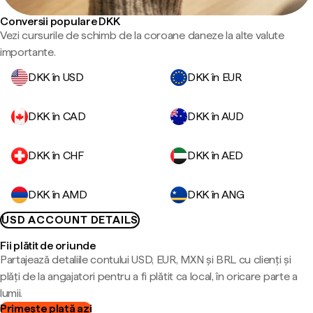
Conversii populare DKK
Vezi cursurile de schimb de la coroane daneze la alte valute
importante.
DKK în USD
DKK în EUR
DKK în CAD
DKK în AUD
DKK în CHF
DKK în AED
DKK în AMD
DKK în ANG
USD ACCOUNT DETAILS
Fii plătit de oriunde
Partajează detaliile contului USD, EUR, MXN și BRL cu clienți și
plăți de la angajatori pentru a fi plătit ca local, în oricare parte a
lumii.
Primește plată azi