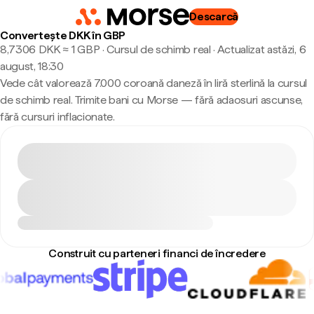
Descarcă
Convertește DKK în GBP
8,7306 DKK ≈ 1 GBP · Cursul de schimb real
·
Actualizat astăzi, 6
august, 18:30
Vede cât valorează 7.000 coroană daneză în liră sterlină la cursul
de schimb real. Trimite bani cu Morse — fără adaosuri ascunse,
fără cursuri inflacionate.
Construit cu parteneri financi de încredere