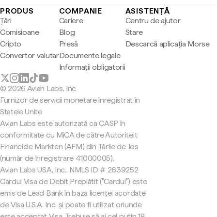
PRODUS
COMPANIE
ASISTENȚĂ
Țări
Cariere
Centru de ajutor
Comisioane
Blog
Stare
Cripto
Presă
Descarcă aplicația Morse
Convertor valutar
Documente legale
Informații obligatorii
© 2026 Avian Labs, Inc
Furnizor de servicii monetare înregistrat în
Statele Unite
Avian Labs este autorizată ca CASP în
conformitate cu MiCA de către Autoriteit
Financiële Markten (AFM) din Țările de Jos
(număr de înregistrare 41000005).
Avian Labs USA, Inc., NMLS ID # 2639252
Cardul Visa de Debit Preplătit ("Cardul") este
emis de Lead Bank în baza licenței acordate
de Visa U.S.A. Inc. și poate fi utilizat oriunde
este acceptat Visa. Trebuie să ai cel puțin 18