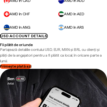
AMD în CAD
AMD în AUD
AMD în CHF
AMD în AED
AMD în ANG
AMD în ARS
USD ACCOUNT DETAILS
Fii plătit de oriunde
Partajează detaliile contului USD, EUR, MXN și BRL cu clienți și
plăți de la angajatori pentru a fi plătit ca local, în oricare parte a
lumii.
Primește plată azi