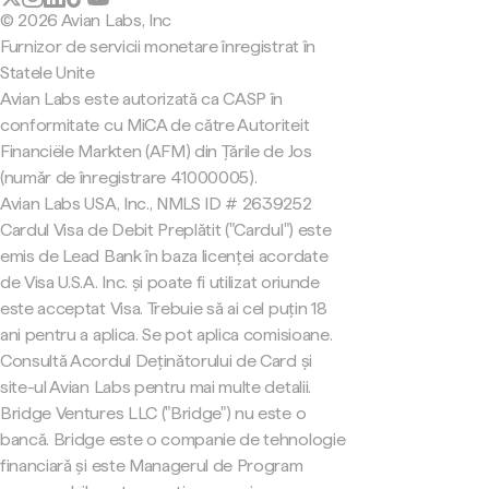
© 2026 Avian Labs, Inc
Furnizor de servicii monetare înregistrat în
Statele Unite
Avian Labs este autorizată ca CASP în
conformitate cu MiCA de către Autoriteit
Financiële Markten (AFM) din Țările de Jos
(număr de înregistrare 41000005).
Avian Labs USA, Inc., NMLS ID # 2639252
Cardul Visa de Debit Preplătit ("Cardul") este
emis de Lead Bank în baza licenței acordate
de Visa U.S.A. Inc. și poate fi utilizat oriunde
este acceptat Visa. Trebuie să ai cel puțin 18
ani pentru a aplica. Se pot aplica comisioane.
Consultă Acordul Deținătorului de Card și
site-ul Avian Labs pentru mai multe detalii.
Bridge Ventures LLC ("Bridge") nu este o
bancă. Bridge este o companie de tehnologie
financiară și este Managerul de Program