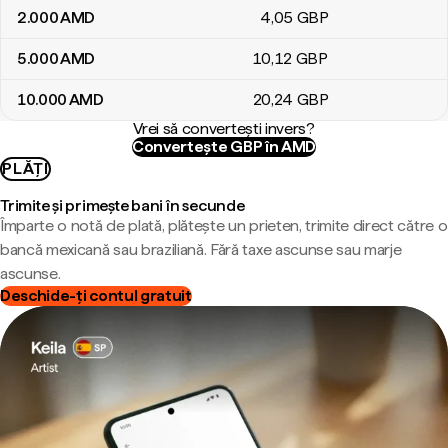
2.000
AMD
4
,05
GBP
5.000
AMD
10
,12
GBP
10.000
AMD
20
,24
GBP
Vrei să convertești invers?
Convertește GBP în AMD
PLĂȚI
Trimite și primește bani în secunde
Împarte o notă de plată, plătește un prieten, trimite direct către o
bancă mexicană sau braziliană. Fără taxe ascunse sau marje
ascunse.
Deschide-ți contul gratuit