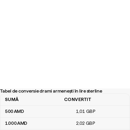
Tabel de conversie drami armenești în lire sterline
SUMĂ
CONVERTIT
Tabel de conversie drami armenești în lire sterline
500
AMD
1
,01
GBP
1.000
AMD
2
,02
GBP