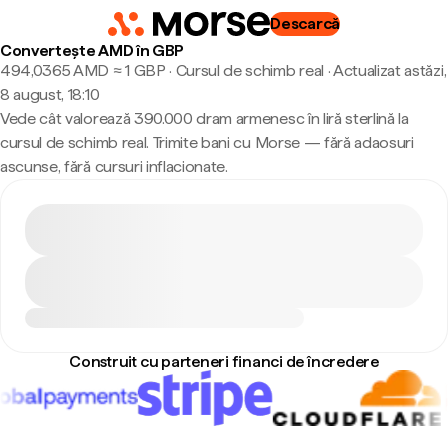
Descarcă
Convertește AMD în GBP
494,0365 AMD ≈ 1 GBP · Cursul de schimb real
·
Actualizat astăzi,
8 august, 18:10
Vede cât valorează 390.000 dram armenesc în liră sterlină la
cursul de schimb real. Trimite bani cu Morse — fără adaosuri
ascunse, fără cursuri inflacionate.
Construit cu parteneri financi de încredere