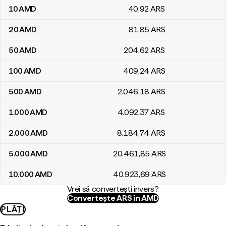
10
AMD
40
,92
ARS
20
AMD
81
,85
ARS
50
AMD
204
,62
ARS
100
AMD
409
,24
ARS
500
AMD
2.046
,18
ARS
1.000
AMD
4.092
,37
ARS
2.000
AMD
8.184
,74
ARS
5.000
AMD
20.461
,85
ARS
10.000
AMD
40.923
,69
ARS
Vrei să convertești invers?
Convertește ARS în AMD
PLĂȚI