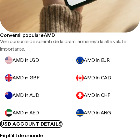
Conversii populare AMD
Vezi cursurile de schimb de la drami armenești la alte valute
importante.
AMD în USD
AMD în EUR
AMD în GBP
AMD în CAD
AMD în AUD
AMD în CHF
AMD în AED
AMD în ANG
USD ACCOUNT DETAILS
Fii plătit de oriunde