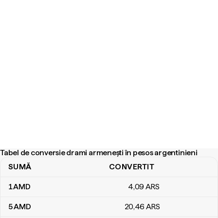
Tabel de conversie drami armenești în pesos argentinieni
SUMĂ
CONVERTIT
Tabel de conversie drami armenești în pesos argentinieni
1
AMD
4
,09
ARS
5
AMD
20
,46
ARS