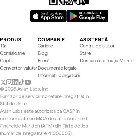
PRODUS
COMPANIE
ASISTENȚĂ
Țări
Cariere
Centru de ajutor
Comisioane
Blog
Stare
Cripto
Presă
Descarcă aplicația Morse
Convertor valutar
Documente legale
Informații obligatorii
© 2026 Avian Labs, Inc
Furnizor de servicii monetare înregistrat în
Statele Unite
Avian Labs este autorizată ca CASP în
conformitate cu MiCA de către Autoriteit
Financiële Markten (AFM) din Țările de Jos
(număr de înregistrare 41000005).