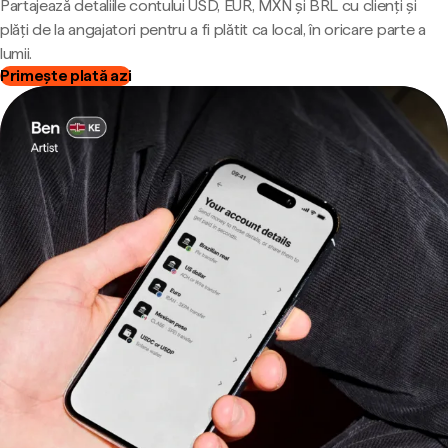
Partajează detaliile contului USD, EUR, MXN și BRL cu clienți și
plăți de la angajatori pentru a fi plătit ca local, în oricare parte a
lumii.
Primește plată azi