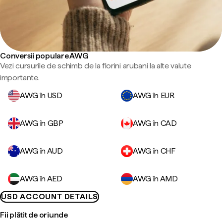
Conversii populare AWG
Vezi cursurile de schimb de la florini arubani la alte valute
importante.
AWG în USD
AWG în EUR
AWG în GBP
AWG în CAD
AWG în AUD
AWG în CHF
AWG în AED
AWG în AMD
USD ACCOUNT DETAILS
Fii plătit de oriunde