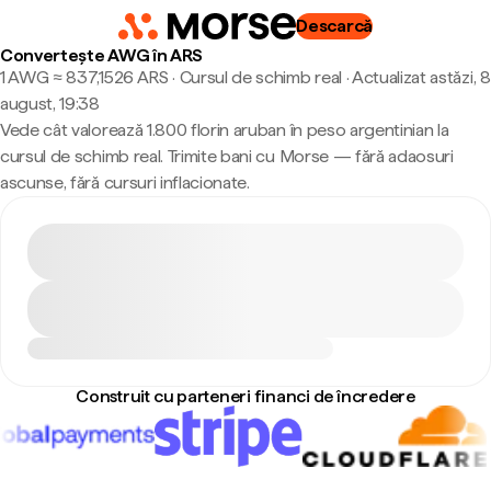
Descarcă
Convertește AWG în ARS
1 AWG ≈ 837,1526 ARS · Cursul de schimb real
·
Actualizat astăzi, 8
august, 19:38
Vede cât valorează 1.800 florin aruban în peso argentinian la
cursul de schimb real. Trimite bani cu Morse — fără adaosuri
ascunse, fără cursuri inflacionate.
Construit cu parteneri financi de încredere