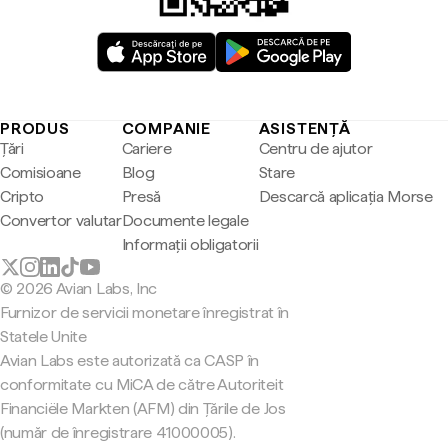
PRODUS
COMPANIE
ASISTENȚĂ
Țări
Cariere
Centru de ajutor
Comisioane
Blog
Stare
Cripto
Presă
Descarcă aplicația Morse
Convertor valutar
Documente legale
Informații obligatorii
© 2026 Avian Labs, Inc
Furnizor de servicii monetare înregistrat în
Statele Unite
Avian Labs este autorizată ca CASP în
conformitate cu MiCA de către Autoriteit
Financiële Markten (AFM) din Țările de Jos
(număr de înregistrare 41000005).