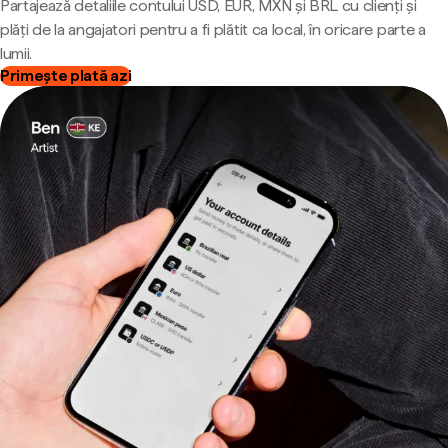
Partajează detaliile contului USD, EUR, MXN și BRL cu clienți și
plăți de la angajatori pentru a fi plătit ca local, în oricare parte a
lumii.
Primește plată azi