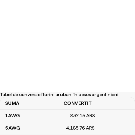
Tabel de conversie florini arubani în pesos argentinieni
SUMĂ
CONVERTIT
Tabel de conversie florini arubani în pesos argentinieni
1
AWG
837
,15
ARS
5
AWG
4.185
,76
ARS