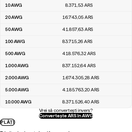
10
AWG
8.371
,53
ARS
20
AWG
16.743
,05
ARS
50
AWG
41.857
,63
ARS
100
AWG
83.715
,26
ARS
500
AWG
418.576
,32
ARS
1.000
AWG
837.152
,64
ARS
2.000
AWG
1.674.305
,28
ARS
5.000
AWG
4.185.763
,20
ARS
10.000
AWG
8.371.526
,40
ARS
Vrei să convertești invers?
Convertește ARS în AWG
PLĂȚI