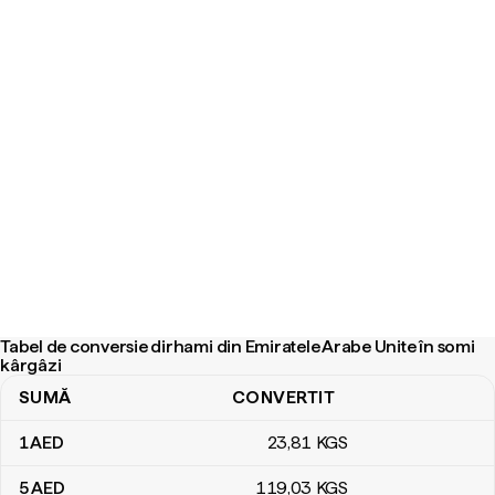
Tabel de conversie dirhami din Emiratele Arabe Unite în somi
kârgâzi
SUMĂ
CONVERTIT
Tabel de conversie dirhami din Emiratele Arabe Unite în somi kârg
1
AED
23
,81
KGS
5
AED
119
,03
KGS