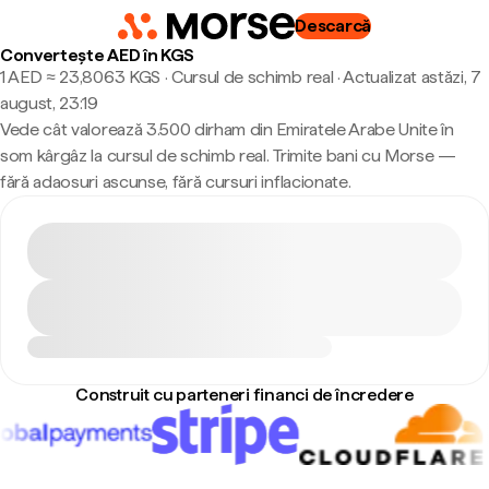
Descarcă
Convertește AED în KGS
1 AED ≈ 23,8063 KGS · Cursul de schimb real
·
Actualizat astăzi, 7
august, 23:19
Vede cât valorează 3.500 dirham din Emiratele Arabe Unite în
som kârgâz la cursul de schimb real. Trimite bani cu Morse —
fără adaosuri ascunse, fără cursuri inflacionate.
Construit cu parteneri financi de încredere