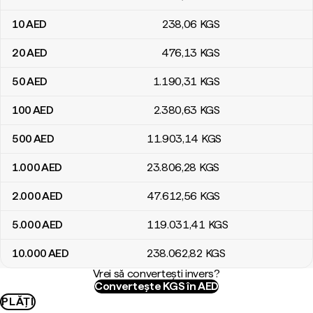
10
AED
238
,06
KGS
20
AED
476
,13
KGS
50
AED
1.190
,31
KGS
100
AED
2.380
,63
KGS
500
AED
11.903
,14
KGS
1.000
AED
23.806
,28
KGS
2.000
AED
47.612
,56
KGS
5.000
AED
119.031
,41
KGS
10.000
AED
238.062
,82
KGS
Vrei să convertești invers?
Convertește KGS în AED
PLĂȚI