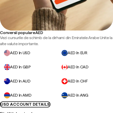
Conversii populare AED
Vezi cursurile de schimb de la dirhami din Emiratele Arabe Unite la
alte valute importante.
AED în USD
AED în EUR
AED în GBP
AED în CAD
AED în AUD
AED în CHF
AED în AMD
AED în ANG
USD ACCOUNT DETAILS