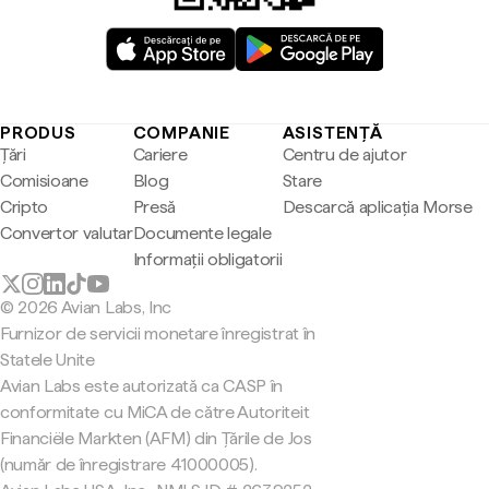
PRODUS
COMPANIE
ASISTENȚĂ
Țări
Cariere
Centru de ajutor
Comisioane
Blog
Stare
Cripto
Presă
Descarcă aplicația Morse
Convertor valutar
Documente legale
Informații obligatorii
© 2026 Avian Labs, Inc
Furnizor de servicii monetare înregistrat în
Statele Unite
Avian Labs este autorizată ca CASP în
conformitate cu MiCA de către Autoriteit
Financiële Markten (AFM) din Țările de Jos
(număr de înregistrare 41000005).