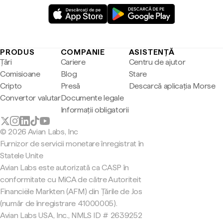
PRODUS
COMPANIE
ASISTENȚĂ
Țări
Cariere
Centru de ajutor
Comisioane
Blog
Stare
Cripto
Presă
Descarcă aplicația Morse
Convertor valutar
Documente legale
Informații obligatorii
© 2026 Avian Labs, Inc
Furnizor de servicii monetare înregistrat în
Statele Unite
Avian Labs este autorizată ca CASP în
conformitate cu MiCA de către Autoriteit
Financiële Markten (AFM) din Țările de Jos
(număr de înregistrare 41000005).
Avian Labs USA, Inc., NMLS ID # 2639252