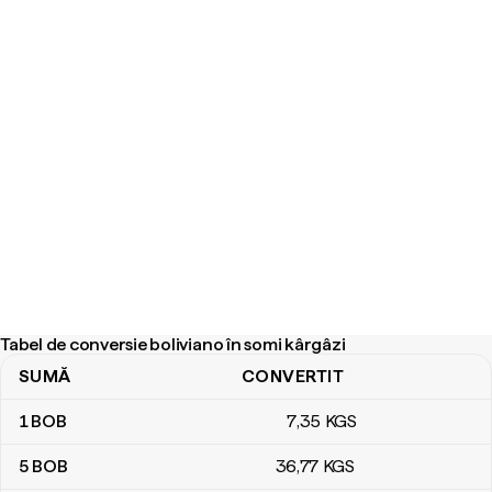
Tabel de conversie boliviano în somi kârgâzi
SUMĂ
CONVERTIT
Tabel de conversie boliviano în somi kârgâzi
1
BOB
7
,35
KGS
5
BOB
36
,77
KGS