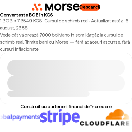
Descarcă
Convertește BOB în KGS
1 BOB ≈ 7,3549 KGS · Cursul de schimb real
·
Actualizat astăzi, 6
august, 23:58
Vede cât valorează 7.000 boliviano în som kârgâz la cursul de
schimb real. Trimite bani cu Morse — fără adaosuri ascunse, fără
cursuri inflacionate.
Construit cu parteneri financi de încredere