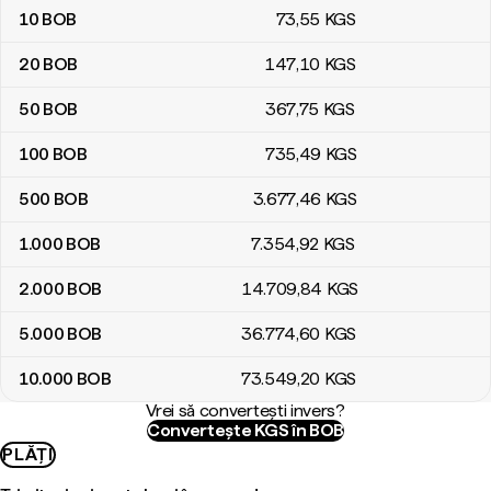
10
BOB
73
,55
KGS
20
BOB
147
,10
KGS
50
BOB
367
,75
KGS
100
BOB
735
,49
KGS
500
BOB
3.677
,46
KGS
1.000
BOB
7.354
,92
KGS
2.000
BOB
14.709
,84
KGS
5.000
BOB
36.774
,60
KGS
10.000
BOB
73.549
,20
KGS
Vrei să convertești invers?
Convertește KGS în BOB
PLĂȚI