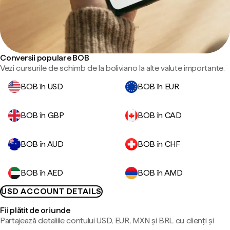
Conversii populare BOB
Vezi cursurile de schimb de la boliviano la alte valute importante.
BOB în USD
BOB în EUR
BOB în GBP
BOB în CAD
BOB în AUD
BOB în CHF
BOB în AED
BOB în AMD
USD ACCOUNT DETAILS
Fii plătit de oriunde
Partajează detaliile contului USD, EUR, MXN și BRL cu clienți și