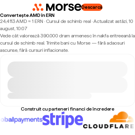
Descarcă
Convertește AMD în ERN
24,4113 AMD ≈ 1 ERN · Cursul de schimb real
·
Actualizat astăzi, 10
august, 10:07
Vede cât valorează 390.000 dram armenesc în nakfa eritreeană la
cursul de schimb real. Trimite bani cu Morse — fără adaosuri
ascunse, fără cursuri inflacionate.
Construit cu parteneri financi de încredere