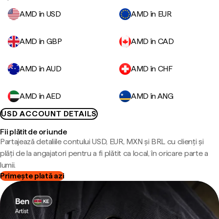
AMD în USD
AMD în EUR
AMD în GBP
AMD în CAD
AMD în AUD
AMD în CHF
AMD în AED
AMD în ANG
USD ACCOUNT DETAILS
Fii plătit de oriunde
Partajează detaliile contului USD, EUR, MXN și BRL cu clienți și
plăți de la angajatori pentru a fi plătit ca local, în oricare parte a
lumii.
Primește plată azi