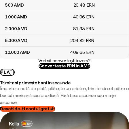
500
AMD
20
,48
ERN
1.000
AMD
40
,96
ERN
2.000
AMD
81
,93
ERN
5.000
AMD
204
,82
ERN
10.000
AMD
409
,65
ERN
Vrei să convertești invers?
Convertește ERN în AMD
PLĂȚI
Trimite și primește bani în secunde
Împarte o notă de plată, plătește un prieten, trimite direct către o
bancă mexicană sau braziliană. Fără taxe ascunse sau marje
ascunse.
Deschide-ți contul gratuit