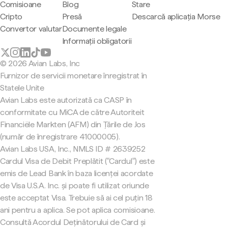
Comisioane
Blog
Stare
Cripto
Presă
Descarcă aplicația Morse
Convertor valutar
Documente legale
Informații obligatorii
© 2026 Avian Labs, Inc
Furnizor de servicii monetare înregistrat în
Statele Unite
Avian Labs este autorizată ca CASP în
conformitate cu MiCA de către Autoriteit
Financiële Markten (AFM) din Țările de Jos
(număr de înregistrare 41000005).
Avian Labs USA, Inc., NMLS ID # 2639252
Cardul Visa de Debit Preplătit ("Cardul") este
emis de Lead Bank în baza licenței acordate
de Visa U.S.A. Inc. și poate fi utilizat oriunde
este acceptat Visa. Trebuie să ai cel puțin 18
ani pentru a aplica. Se pot aplica comisioane.
Consultă Acordul Deținătorului de Card și