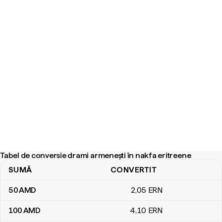
Tabel de conversie drami armenești în nakfa eritreene
SUMĂ
CONVERTIT
Tabel de conversie drami armenești în nakfa eritreene
50
AMD
2
,05
ERN
100
AMD
4
,10
ERN