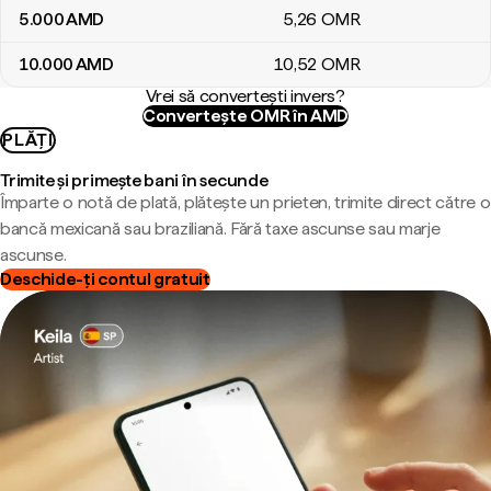
5.000
AMD
5
,26
OMR
10.000
AMD
10
,52
OMR
Vrei să convertești invers?
Convertește OMR în AMD
PLĂȚI
Trimite și primește bani în secunde
Împarte o notă de plată, plătește un prieten, trimite direct către o
bancă mexicană sau braziliană. Fără taxe ascunse sau marje
ascunse.
Deschide-ți contul gratuit