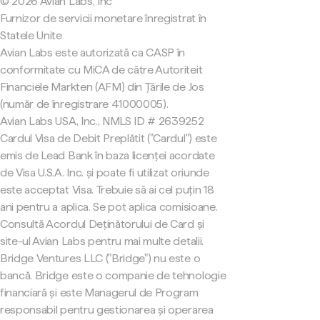
© 2026 Avian Labs, Inc
Furnizor de servicii monetare înregistrat în
Statele Unite
Avian Labs este autorizată ca CASP în
conformitate cu MiCA de către Autoriteit
Financiële Markten (AFM) din Țările de Jos
(număr de înregistrare 41000005).
Avian Labs USA, Inc., NMLS ID # 2639252
Cardul Visa de Debit Preplătit ("Cardul") este
emis de Lead Bank în baza licenței acordate
de Visa U.S.A. Inc. și poate fi utilizat oriunde
este acceptat Visa. Trebuie să ai cel puțin 18
ani pentru a aplica. Se pot aplica comisioane.
Consultă Acordul Deținătorului de Card și
site-ul Avian Labs pentru mai multe detalii.
Bridge Ventures LLC ("Bridge") nu este o
bancă. Bridge este o companie de tehnologie
financiară și este Managerul de Program
responsabil pentru gestionarea și operarea