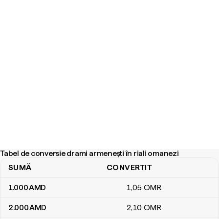
Tabel de conversie drami armenești în riali omanezi
SUMĂ
CONVERTIT
Tabel de conversie drami armenești în riali omanezi
1.000
AMD
1
,05
OMR
2.000
AMD
2
,10
OMR