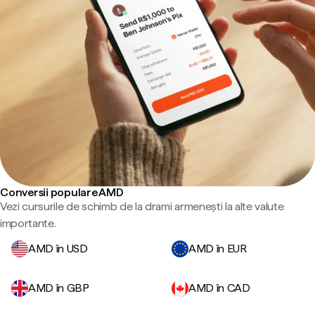
Conversii populare AMD
Vezi cursurile de schimb de la drami armenești la alte valute
importante.
AMD în USD
AMD în EUR
AMD în GBP
AMD în CAD