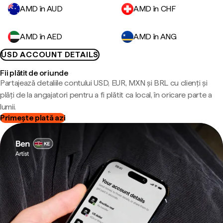
AMD în AUD
AMD în CHF
AMD în AED
AMD în ANG
USD ACCOUNT DETAILS
Fii plătit de oriunde
Partajează detaliile contului USD, EUR, MXN și BRL cu clienți și
plăți de la angajatori pentru a fi plătit ca local, în oricare parte a
lumii.
Primește plată azi