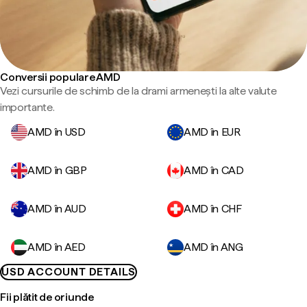
Conversii populare AMD
Vezi cursurile de schimb de la drami armenești la alte valute
importante.
AMD în USD
AMD în EUR
AMD în GBP
AMD în CAD
AMD în AUD
AMD în CHF
AMD în AED
AMD în ANG
USD ACCOUNT DETAILS
Fii plătit de oriunde