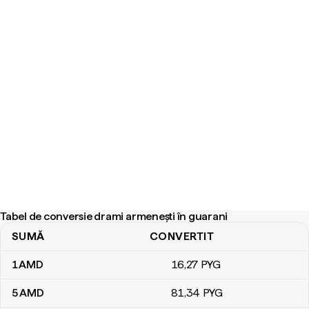
Tabel de conversie drami armenești în guarani
SUMĂ
CONVERTIT
Tabel de conversie drami armenești în guarani
1
AMD
16
,27
PYG
5
AMD
81
,34
PYG