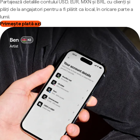
Partajează detaliile contului USD, EUR, MXN și BRL cu clienți și
plăți de la angajatori pentru a fi plătit ca local, în oricare parte a
lumii.
Primește plată azi