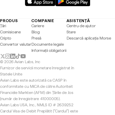
PRODUS
COMPANIE
ASISTENȚĂ
Țări
Cariere
Centru de ajutor
Comisioane
Blog
Stare
Cripto
Presă
Descarcă aplicația Morse
Convertor valutar
Documente legale
Informații obligatorii
© 2026 Avian Labs, Inc
Furnizor de servicii monetare înregistrat în
Statele Unite
Avian Labs este autorizată ca CASP în
conformitate cu MiCA de către Autoriteit
Financiële Markten (AFM) din Țările de Jos
(număr de înregistrare 41000005).
Avian Labs USA, Inc., NMLS ID # 2639252
Cardul Visa de Debit Preplătit ("Cardul") este