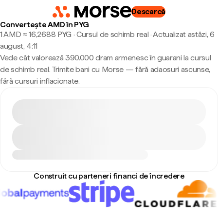
Descarcă
Convertește AMD în PYG
1 AMD ≈ 16,2688 PYG · Cursul de schimb real
·
Actualizat astăzi, 6
august, 4:11
Vede cât valorează 390.000 dram armenesc în guarani la cursul
de schimb real. Trimite bani cu Morse — fără adaosuri ascunse,
fără cursuri inflacionate.
Construit cu parteneri financi de încredere