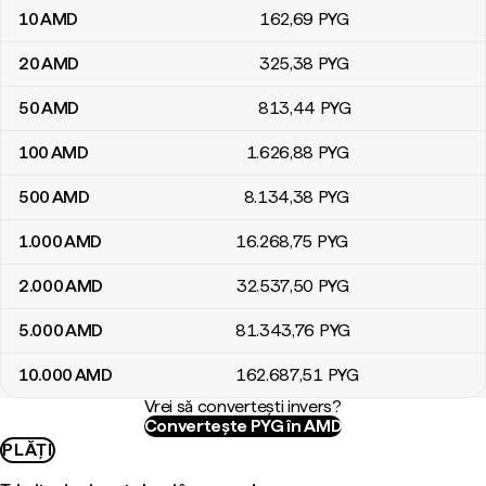
10
AMD
162
,69
PYG
20
AMD
325
,38
PYG
50
AMD
813
,44
PYG
100
AMD
1.626
,88
PYG
500
AMD
8.134
,38
PYG
1.000
AMD
16.268
,75
PYG
2.000
AMD
32.537
,50
PYG
5.000
AMD
81.343
,76
PYG
10.000
AMD
162.687
,51
PYG
Vrei să convertești invers?
Convertește PYG în AMD
PLĂȚI