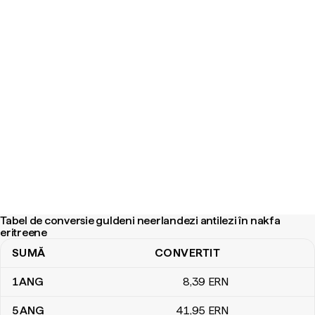
Tabel de conversie guldeni neerlandezi antilezi în nakfa
eritreene
SUMĂ
CONVERTIT
Tabel de conversie guldeni neerlandezi antilezi în nakfa eritreene
1
ANG
8
,39
ERN
5
ANG
41
,95
ERN