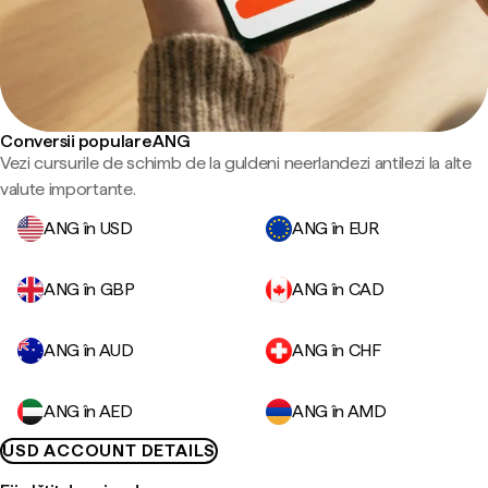
Conversii populare ANG
Vezi cursurile de schimb de la guldeni neerlandezi antilezi la alte
valute importante.
ANG în USD
ANG în EUR
ANG în GBP
ANG în CAD
ANG în AUD
ANG în CHF
ANG în AED
ANG în AMD
USD ACCOUNT DETAILS