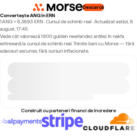
Descarcă
Convertește ANG în ERN
1 ANG ≈ 8,3893 ERN · Cursul de schimb real
·
Actualizat astăzi, 8
august, 17:45
Vede cât valorează 1.800 gulden neerlandez antilez în nakfa
eritreeană la cursul de schimb real. Trimite bani cu Morse — fără
adaosuri ascunse, fără cursuri inflacionate.
Construit cu parteneri financi de încredere