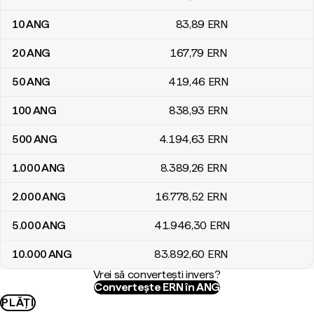
10
ANG
83
,89
ERN
20
ANG
167
,79
ERN
50
ANG
419
,46
ERN
100
ANG
838
,93
ERN
500
ANG
4.194
,63
ERN
1.000
ANG
8.389
,26
ERN
2.000
ANG
16.778
,52
ERN
5.000
ANG
41.946
,30
ERN
10.000
ANG
83.892
,60
ERN
Vrei să convertești invers?
Convertește ERN în ANG
PLĂȚI