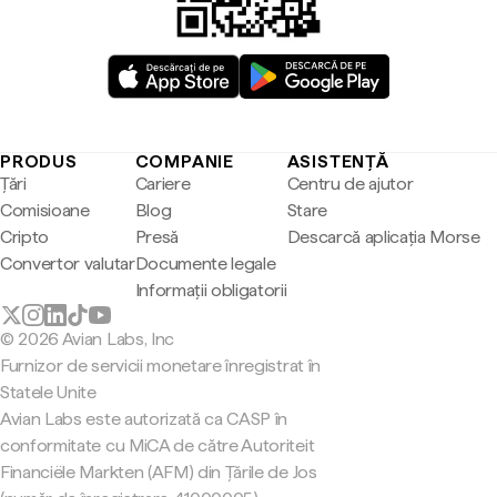
PRODUS
COMPANIE
ASISTENȚĂ
Țări
Cariere
Centru de ajutor
Comisioane
Blog
Stare
Cripto
Presă
Descarcă aplicația Morse
Convertor valutar
Documente legale
Informații obligatorii
© 2026 Avian Labs, Inc
Furnizor de servicii monetare înregistrat în
Statele Unite
Avian Labs este autorizată ca CASP în
conformitate cu MiCA de către Autoriteit
Financiële Markten (AFM) din Țările de Jos