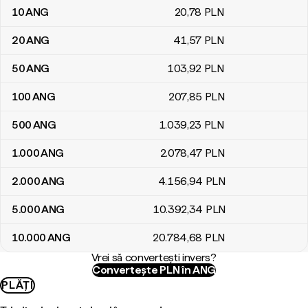
10
ANG
20
,78
PLN
20
ANG
41
,57
PLN
50
ANG
103
,92
PLN
100
ANG
207
,85
PLN
500
ANG
1.039
,23
PLN
1.000
ANG
2.078
,47
PLN
2.000
ANG
4.156
,94
PLN
5.000
ANG
10.392
,34
PLN
10.000
ANG
20.784
,68
PLN
Vrei să convertești invers?
Convertește PLN în ANG
PLĂȚI