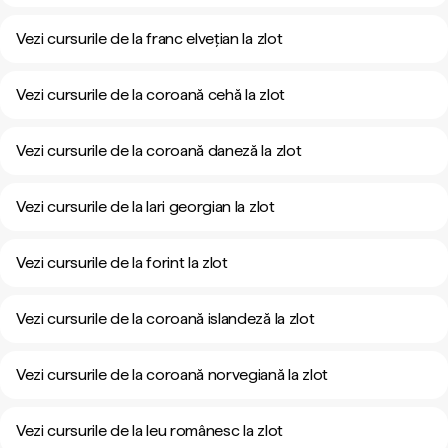
Vezi cursurile de la franc elvețian la zlot
Vezi cursurile de la coroană cehă la zlot
Vezi cursurile de la coroană daneză la zlot
Vezi cursurile de la lari georgian la zlot
Vezi cursurile de la forint la zlot
Vezi cursurile de la coroană islandeză la zlot
Vezi cursurile de la coroană norvegiană la zlot
Vezi cursurile de la leu românesc la zlot