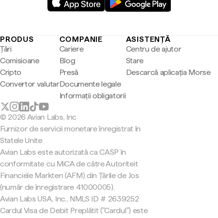
PRODUS
COMPANIE
ASISTENȚĂ
Țări
Cariere
Centru de ajutor
Comisioane
Blog
Stare
Cripto
Presă
Descarcă aplicația Morse
Convertor valutar
Documente legale
Informații obligatorii
© 2026 Avian Labs, Inc
Furnizor de servicii monetare înregistrat în
Statele Unite
Avian Labs este autorizată ca CASP în
conformitate cu MiCA de către Autoriteit
Financiële Markten (AFM) din Țările de Jos
(număr de înregistrare 41000005).
Avian Labs USA, Inc., NMLS ID # 2639252
Cardul Visa de Debit Preplătit ("Cardul") este