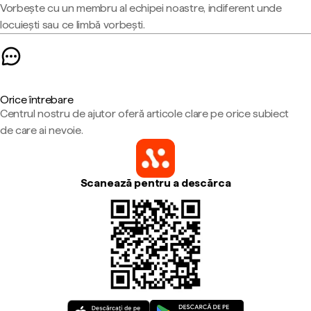
Vorbește cu un membru al echipei noastre, indiferent unde
locuiești sau ce limbă vorbești.
Orice întrebare
Centrul nostru de ajutor oferă articole clare pe orice subiect
de care ai nevoie.
Scanează pentru a descărca