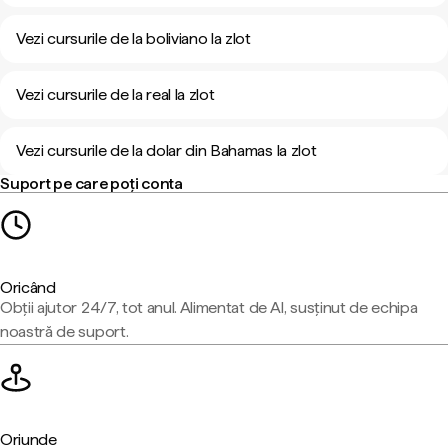
Vezi cursurile de la boliviano la zlot
Vezi cursurile de la real la zlot
Vezi cursurile de la dolar din Bahamas la zlot
Suport pe care poți conta
Oricând
Obții ajutor 24/7, tot anul. Alimentat de AI, susținut de echipa
noastră de suport.
Oriunde