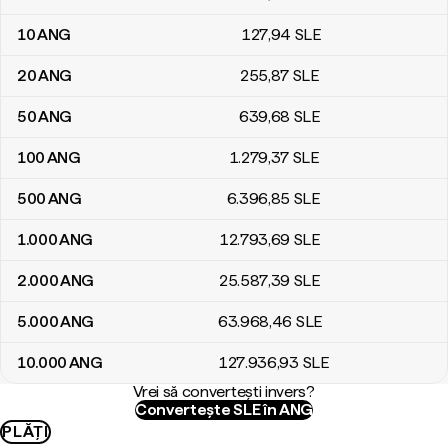
10
ANG
127
,94
SLE
20
ANG
255
,87
SLE
50
ANG
639
,68
SLE
100
ANG
1.279
,37
SLE
500
ANG
6.396
,85
SLE
1.000
ANG
12.793
,69
SLE
2.000
ANG
25.587
,39
SLE
5.000
ANG
63.968
,46
SLE
10.000
ANG
127.936
,93
SLE
Vrei să convertești invers?
Convertește SLE în ANG
PLĂȚI