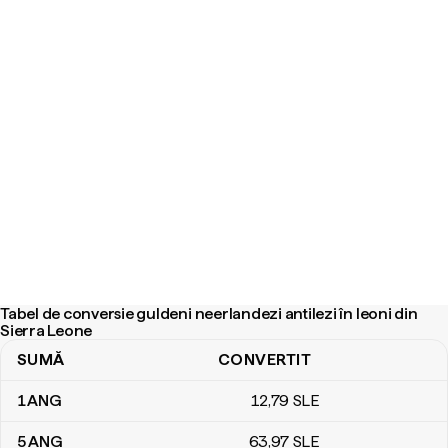
Tabel de conversie guldeni neerlandezi antilezi în leoni din
Sierra Leone
SUMĂ
CONVERTIT
Tabel de conversie guldeni neerlandezi antilezi în leoni din Sierra
1
ANG
12
,79
SLE
5
ANG
63
,97
SLE