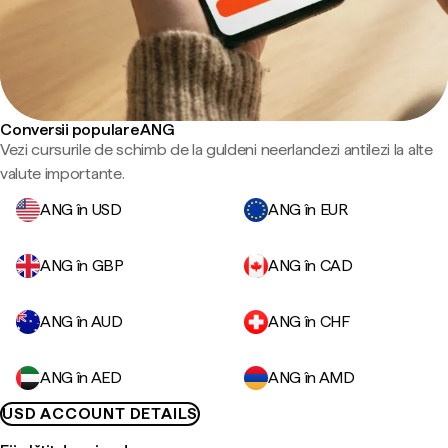
Conversii populare ANG
Vezi cursurile de schimb de la guldeni neerlandezi antilezi la alte
valute importante.
ANG în USD
ANG în EUR
ANG în GBP
ANG în CAD
ANG în AUD
ANG în CHF
ANG în AED
ANG în AMD
USD ACCOUNT DETAILS