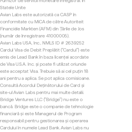
Furnizor de servicii monetare înregistrat în
Statele Unite
Avian Labs este autorizată ca CASP în
conformitate cu MiCA de către Autoriteit
Financiële Markten (AFM) din Țările de Jos
(număr de înregistrare 41000005).
Avian Labs USA, Inc., NMLS ID # 2639252
Cardul Visa de Debit Preplătit ("Cardul") este
emis de Lead Bank în baza licenței acordate
de Visa U.S.A. Inc. și poate fi utilizat oriunde
este acceptat Visa. Trebuie să ai cel puțin 18
ani pentru a aplica. Se pot aplica comisioane.
Consultă Acordul Deținătorului de Card și
site-ul Avian Labs pentru mai multe detalii.
Bridge Ventures LLC ("Bridge") nu este o
bancă. Bridge este o companie de tehnologie
financiară și este Managerul de Program
responsabil pentru gestionarea și operarea
Cardului în numele Lead Bank. Avian Labs nu