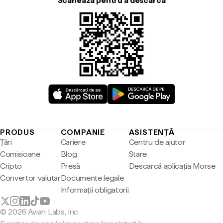
Scanează pentru a descărca
PRODUS
COMPANIE
ASISTENȚĂ
Țări
Cariere
Centru de ajutor
Comisioane
Blog
Stare
Cripto
Presă
Descarcă aplicația Morse
Convertor valutar
Documente legale
Informații obligatorii
© 2026 Avian Labs, Inc