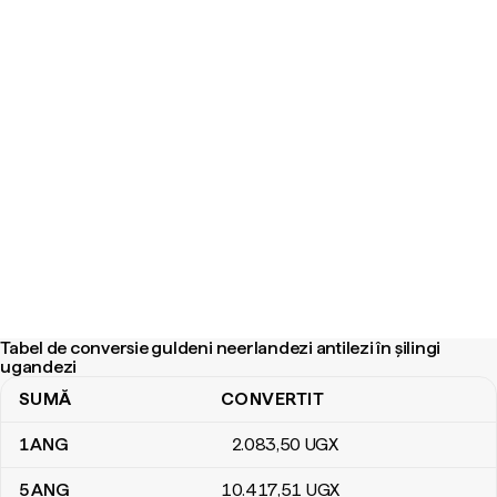
Tabel de conversie guldeni neerlandezi antilezi în șilingi
ugandezi
SUMĂ
CONVERTIT
Tabel de conversie guldeni neerlandezi antilezi în șilingi ugandezi
1
ANG
2.083
,50
UGX
5
ANG
10.417
,51
UGX