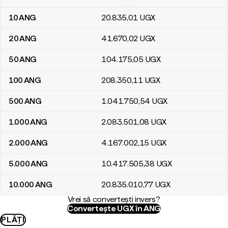
10
ANG
20.835
,01
UGX
20
ANG
41.670
,02
UGX
50
ANG
104.175
,05
UGX
100
ANG
208.350
,11
UGX
500
ANG
1.041.750
,54
UGX
1.000
ANG
2.083.501
,08
UGX
2.000
ANG
4.167.002
,15
UGX
5.000
ANG
10.417.505
,38
UGX
10.000
ANG
20.835.010
,77
UGX
Vrei să convertești invers?
Convertește UGX în ANG
PLĂȚI