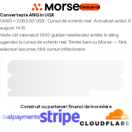
Descarcă
Convertește ANG în UGX
1 ANG ≈ 2.083,50 UGX · Cursul de schimb real
·
Actualizat astăzi, 8
august, 14:15
Vede cât valorează 1.800 gulden neerlandez antilez în șiling
ugandez la cursul de schimb real. Trimite bani cu Morse — fără
adaosuri ascunse, fără cursuri inflacionate.
Construit cu parteneri financi de încredere