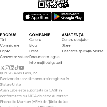
PRODUS
COMPANIE
ASISTENȚĂ
Țări
Cariere
Centru de ajutor
Comisioane
Blog
Stare
Cripto
Presă
Descarcă aplicația Morse
Convertor valutar
Documente legale
Informații obligatorii
© 2026 Avian Labs, Inc
Furnizor de servicii monetare înregistrat în
Statele Unite
Avian Labs este autorizată ca CASP în
conformitate cu MiCA de către Autoriteit
Financiële Markten (AFM) din Țările de Jos