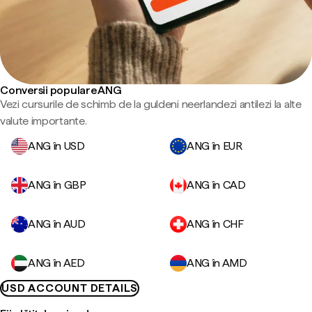
Conversii populare ANG
Vezi cursurile de schimb de la guldeni neerlandezi antilezi la alte
valute importante.
ANG în USD
ANG în EUR
ANG în GBP
ANG în CAD
ANG în AUD
ANG în CHF
ANG în AED
ANG în AMD
USD ACCOUNT DETAILS