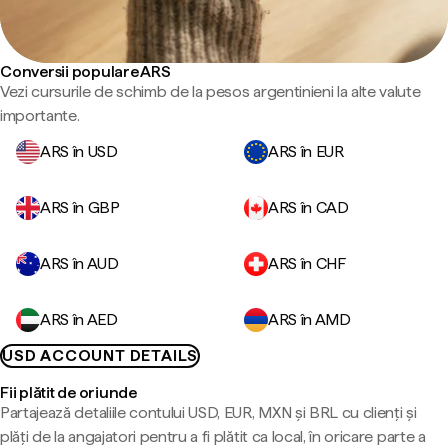
Conversii populare ARS
Vezi cursurile de schimb de la pesos argentinieni la alte valute
importante.
ARS în USD
ARS în EUR
ARS în GBP
ARS în CAD
ARS în AUD
ARS în CHF
ARS în AED
ARS în AMD
USD ACCOUNT DETAILS
Fii plătit de oriunde
Partajează detaliile contului USD, EUR, MXN și BRL cu clienți și
plăți de la angajatori pentru a fi plătit ca local, în oricare parte a