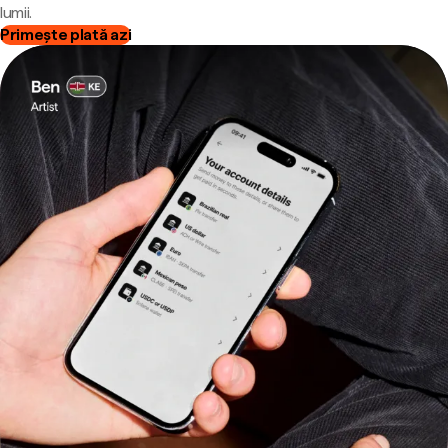
lumii.
Primește plată azi