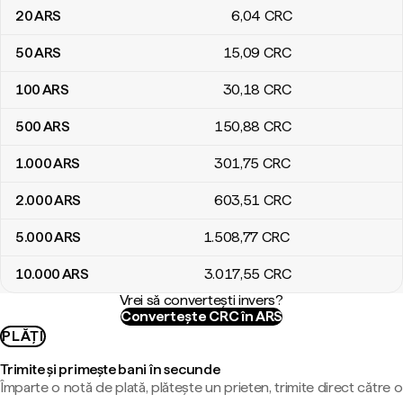
20
ARS
6
,04
CRC
50
ARS
15
,09
CRC
100
ARS
30
,18
CRC
500
ARS
150
,88
CRC
1.000
ARS
301
,75
CRC
2.000
ARS
603
,51
CRC
5.000
ARS
1.508
,77
CRC
10.000
ARS
3.017
,55
CRC
Vrei să convertești invers?
Convertește CRC în ARS
PLĂȚI
Trimite și primește bani în secunde
Împarte o notă de plată, plătește un prieten, trimite direct către o