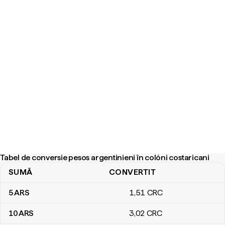
Tabel de conversie pesos argentinieni în colóni costaricani
SUMĂ
CONVERTIT
Tabel de conversie pesos argentinieni în colóni costaricani
5
ARS
1
,51
CRC
10
ARS
3
,02
CRC