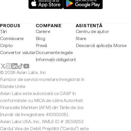
PRODUS
COMPANIE
ASISTENȚĂ
Țări
Cariere
Centru de ajutor
Comisioane
Blog
Stare
Cripto
Presă
Descarcă aplicația Morse
Convertor valutar
Documente legale
Informații obligatorii
© 2026 Avian Labs, Inc
Furnizor de servicii monetare înregistrat în
Statele Unite
Avian Labs este autorizată ca CASP în
conformitate cu MiCA de către Autoriteit
Financiële Markten (AFM) din Țările de Jos
(număr de înregistrare 41000005).
Avian Labs USA, Inc., NMLS ID # 2639252
Cardul Visa de Debit Preplătit ("Cardul") este