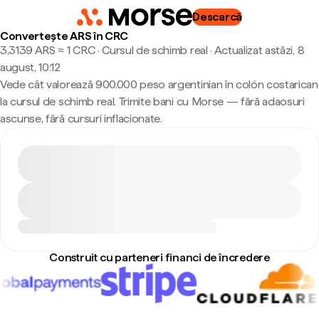
Descarcă
Convertește ARS în CRC
3,3139 ARS ≈ 1 CRC · Cursul de schimb real
·
Actualizat astăzi, 8
august, 10:12
Vede cât valorează 900.000 peso argentinian în colón costarican
la cursul de schimb real. Trimite bani cu Morse — fără adaosuri
ascunse, fără cursuri inflacionate.
Construit cu parteneri financi de încredere