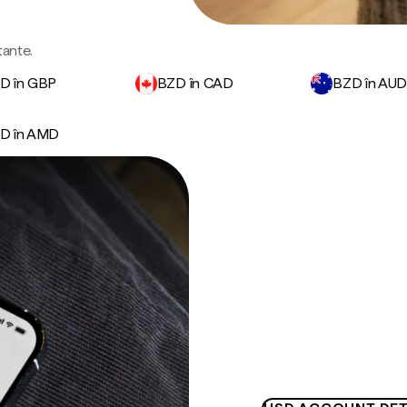
tante.
D în GBP
BZD în CAD
BZD în AU
D în AMD