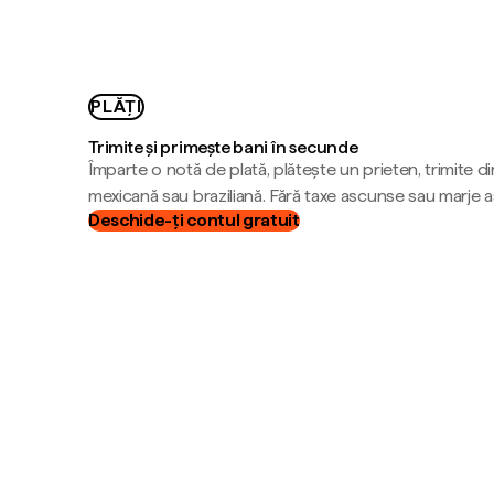
PLĂȚI
Trimite și primește bani în secunde
Împarte o notă de plată, plătește un prieten, trimite d
mexicană sau braziliană. Fără taxe ascunse sau marje 
Deschide-ți contul gratuit