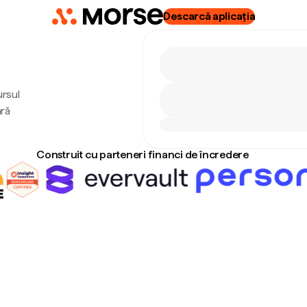
Descarcă aplicația
8
ursul
ără
Construit cu parteneri financi de încredere