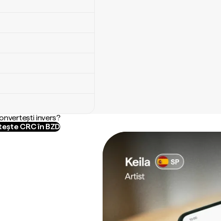
convertești invers?
ește CRC în BZD