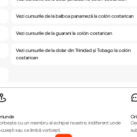
Vezi cursurile de la balboa panameză la colón costarican
Vezi cursurile de la guarani la colón costarican
Vezi cursurile de la dolar din Trinidad și Tobago la colón
costarican
riunde
Ori
orbește cu un membru al echipei noastre, indiferent unde
Cen
ocuiești sau ce limbă vorbești.
sub