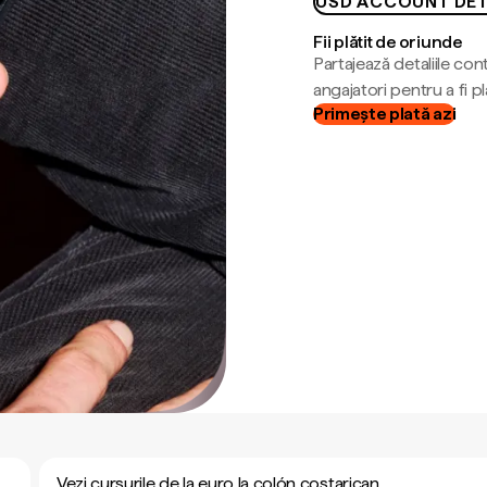
USD ACCOUNT DET
Fii plătit de oriunde
Partajează detaliile cont
angajatori pentru a fi plă
Primește plată azi
Vezi cursurile de la euro la colón costarican