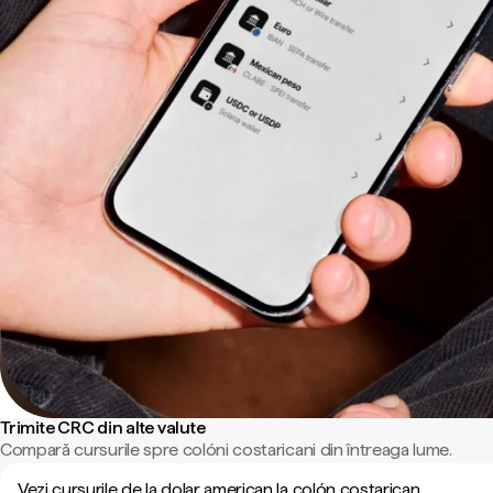
Trimite CRC din alte valute
Compară cursurile spre colóni costaricani din întreaga lume.
Vezi cursurile de la dolar american la colón costarican