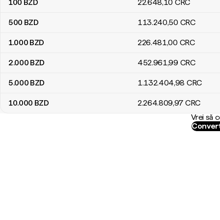
100
BZD
22.648
,10
CRC
500
BZD
113.240
,50
CRC
1.000
BZD
226.481
,00
CRC
2.000
BZD
452.961
,99
CRC
5.000
BZD
1.132.404
,98
CRC
10.000
BZD
2.264.809
,97
CRC
Vrei să 
Convert