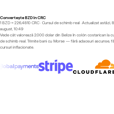
Convertește BZD în CRC
1 BZD ≈ 226,4810 CRC · Cursul de schimb real
·
Actualizat astăzi, 
august, 10:49
Vede cât valorează 2.000 dolar din Belize în colón costarican la c
de schimb real. Trimite bani cu Morse — fără adaosuri ascunse, f
cursuri inflacionate.