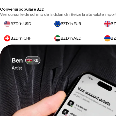
Conversii populare BZD
Vezi cursurile de schimb de la dolari din Belize la alte valute impor
BZD în USD
BZD în EUR
BZ
BZD în CHF
BZD în AED
BZ