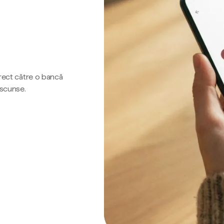
irect către o bancă
ascunse.