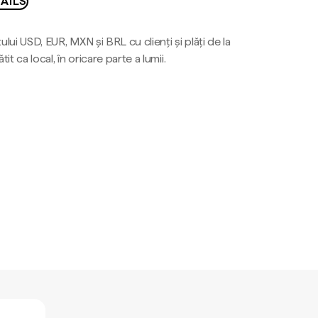
AILS
ului USD, EUR, MXN și BRL cu clienți și plăți de la
tit ca local, în oricare parte a lumii.